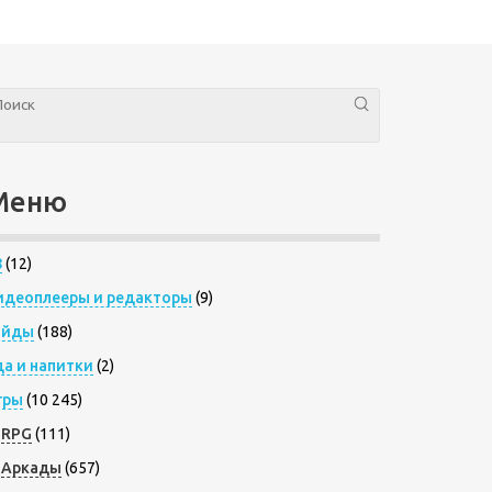
Меню
8
(12)
идеоплееры и редакторы
(9)
айды
(188)
да и напитки
(2)
гры
(10 245)
RPG
(111)
Аркады
(657)