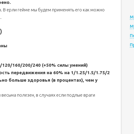
оено.
н. В ерли гейме мы будем применять его как можно
.
М
М
)
П
П
аны
/120/160/200/240 (+50% силы умений)
ость передвижения на 60% на 1/1.25/1.5/1.75/2
ьно больше здоровья (в процентах), чем у
весьма полезен, в случаях если подлые враги