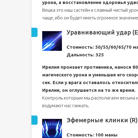
урона, а восстановление здоровья удв
Вешка это наш састейн и славный чистый уро
чаще, ибо он будет иметь огромное значение
Уравнивающий удар (E
Стоимость: 50/55/60/65/70 м
Дальность: 325
Ирелия пронзает противника, нанося 80
магического урона и уменьшая его скор
сек. Если у врага оставалось относител
Ирелии, он оглушается на то же время.
Контроль которым мы располагаем весьма и 
вздумают нас ганкать.
Эфемерные клинки (R)
Стоимость: 100 маны