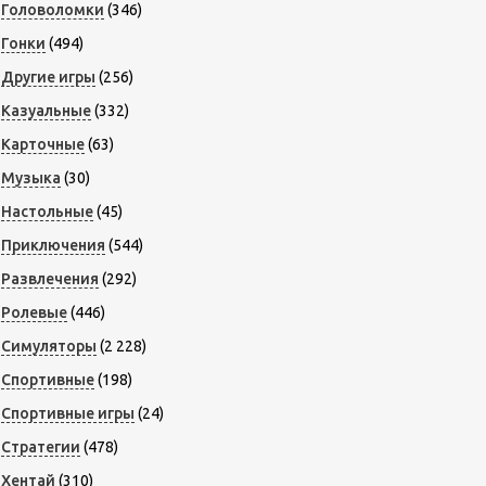
Головоломки
(346)
Гонки
(494)
Другие игры
(256)
Казуальные
(332)
Карточные
(63)
Музыка
(30)
Настольные
(45)
Приключения
(544)
Развлечения
(292)
Ролевые
(446)
Симуляторы
(2 228)
Спортивные
(198)
Спортивные игры
(24)
Стратегии
(478)
Хентай
(310)