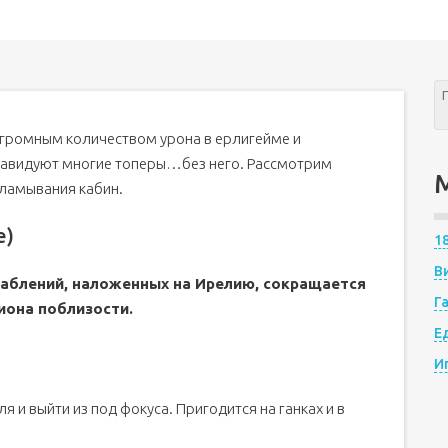
огромным количеством урона в ерлигейме и
завидуют многие топеры…без него. Рассмотрим
зламывания кабин.
e)
1
В
аблений, наложенных на Ирелию, сокращается
Г
иона поблизости.
Е
И
 и выйти из под фокуса. Пригодится на ганках и в