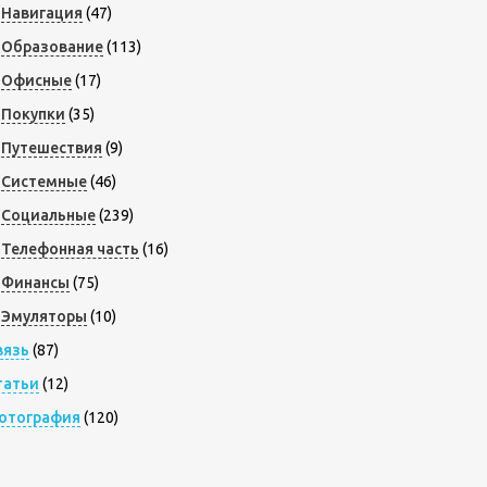
Навигация
(47)
Образование
(113)
Офисные
(17)
Покупки
(35)
Путешествия
(9)
Системные
(46)
Социальные
(239)
Телефонная часть
(16)
Финансы
(75)
Эмуляторы
(10)
вязь
(87)
татьи
(12)
отография
(120)