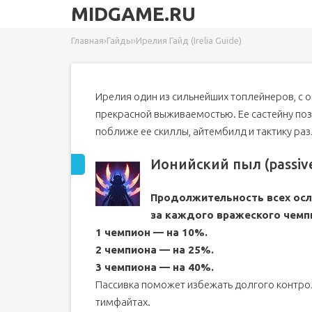
MIDGAME.RU
Главная
›
Гайды
›
Ирелия Гайд (Irelia Guide)
Ирелия один из сильнейших топлейнеров, с 
прекрасной выживаемостью. Ее састейну по
поближе ее скиллы, айтембилд и тактику ра
Ионийский пыл (passiv
Продолжительность всех осл
за каждого вражеского чемп
1 чемпион — на 10%.
2 чемпиона — на 25%.
3 чемпиона — на 40%.
Пассивка поможет избежать долгого контроля
тимфайтах.