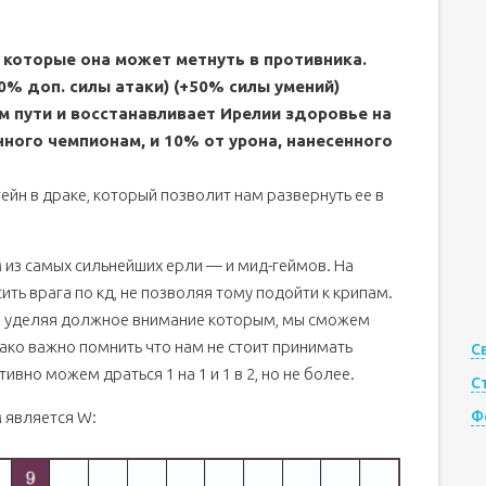
, которые она может метнуть в противника.
0% доп. силы атаки) (+50% силы умений)
м пути и восстанавливает Ирелии здоровье на
нного чемпионам, и 10% от урона, нанесенного
ейн в драке, который позволит нам развернуть ее в
м из самых сильнейших ерли — и мид-геймов. На
ить врага по кд, не позволяя тому подойти к крипам.
и, уделяя должное внимание которым, мы сможем
ако важно помнить что нам не стоит принимать
С
вно можем драться 1 на 1 и 1 в 2, но не более.
С
 является W:
Ф