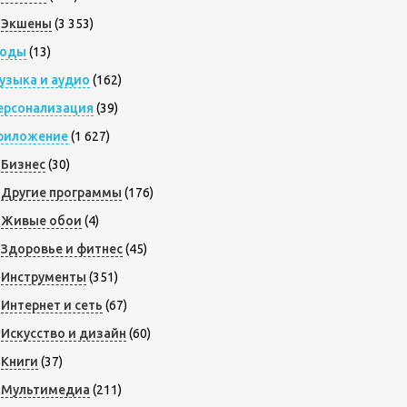
Экшены
(3 353)
оды
(13)
узыка и аудио
(162)
ерсонализация
(39)
риложение
(1 627)
Бизнес
(30)
Другие программы
(176)
Живые обои
(4)
Здоровье и фитнес
(45)
Инструменты
(351)
Интернет и сеть
(67)
Искусство и дизайн
(60)
Книги
(37)
Мультимедиа
(211)