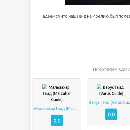
Надеемся что наш Гайд на Ирелию был полезе
ПОХОЖИЕ ЗАПИ
Варус Г
Мальзахар Гайд (Malzahar Guide)
0,0
0,0