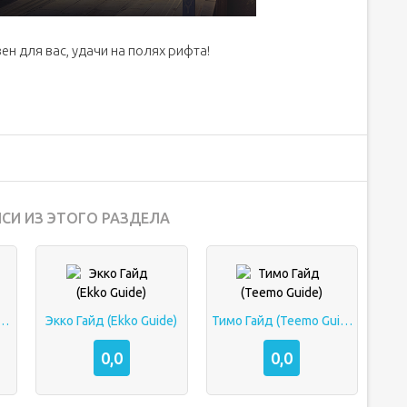
н для вас, удачи на полях рифта!
СИ ИЗ ЭТОГО РАЗДЕЛА
айд (Varus Guide)
Экко Гайд (Ekko Guide)
Тимо Гайд (Teemo Guide)
0,0
0,0