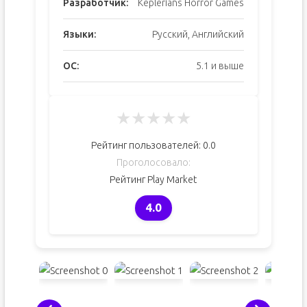
Разработчик:
Keplerians Horror Games
Языки:
Русский, Английский
ОС:
5.1 и выше
★
★
★
★
★
Рейтинг пользователей:
0.0
Проголосовало:
Рейтинг Play Market
4.0