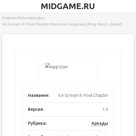
MIDGAME.RU
Главная
›
Игры
›
Аркады
›
Ice Scream 8: Final Chapter Взлом на Андроид (Мод Много Денег)
Название:
Ice Scream 8: Final Chapter
Версия:
1.0
Рубрика:
Аркады