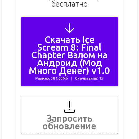
бесплатно
Скачать Ice
Scream 8: Final
Chapter Взлом на
Андроид (Мод
Много Денег) v1.0
Размер: 384.00Мб
Скачиваний: 15
Запросить
обновление