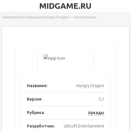
MIDGAME.RU
Главная
›
Игры
›
Аркады
›
Hungry Dragon — взломанная
Название:
Hungry Dragon
Версия:
5.2
Рубрика:
Аркады
Разработчик:
Ubisoft Entertainment