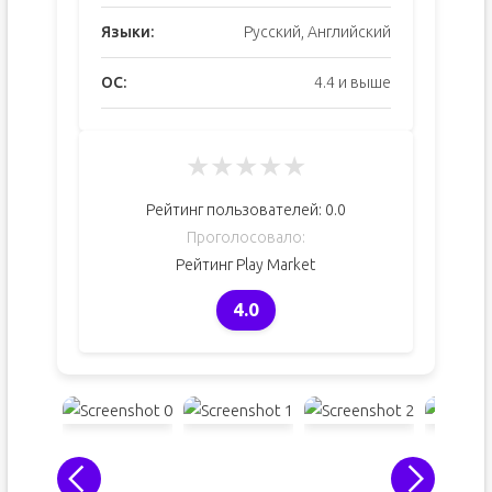
Языки:
Русский, Английский
ОС:
4.4 и выше
★
★
★
★
★
Рейтинг пользователей:
0.0
Проголосовало:
Рейтинг Play Market
4.0