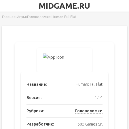
MIDGAME.RU
Главная
›
Игры
›
Головоломки
›
Human fall flat
Название:
Human: Fall Flat
Версия:
1.14
Рубрика:
Головоломки
Разработчик:
505 Games Srl