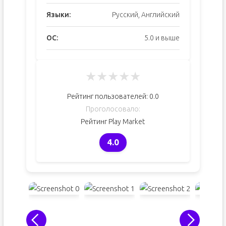
Языки:
Русский, Английский
ОС:
5.0 и выше
★
★
★
★
★
Рейтинг пользователей:
0.0
Проголосовало:
Рейтинг Play Market
4.0