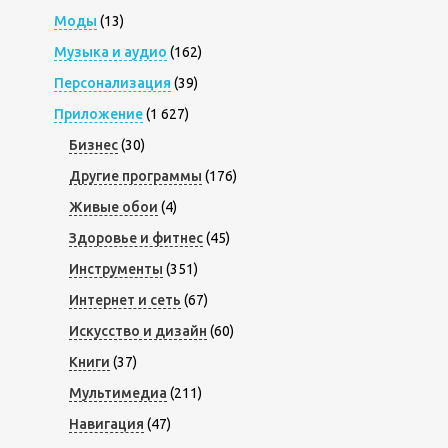
Моды
(13)
Музыка и аудио
(162)
Персонализация
(39)
Приложение
(1 627)
Бизнес
(30)
Другие программы
(176)
Живые обои
(4)
Здоровье и фитнес
(45)
Инструменты
(351)
Интернет и сеть
(67)
Искусство и дизайн
(60)
Книги
(37)
Мультимедиа
(211)
Навигация
(47)