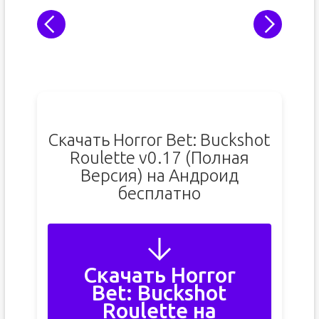
Скачать Horror Bet: Buckshot
Roulette v0.17 (Полная
Версия) на Андроид
бесплатно
Скачать Horror
Bet: Buckshot
Roulette на