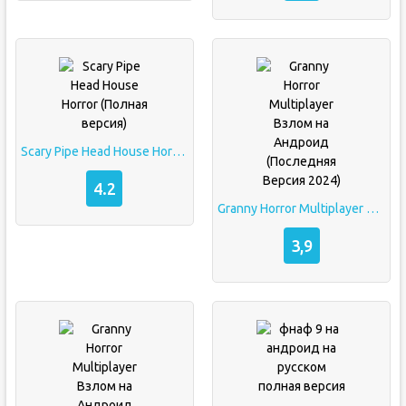
Scary Pipe Head House Horror (Полная версия)
4.2
Granny Horror Multiplayer Взлом на Андроид (Последняя Версия 2024)
3,9