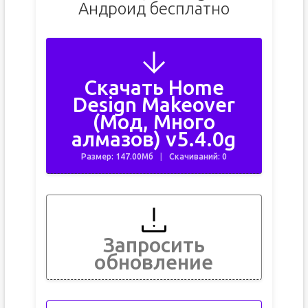
Андроид бесплатно
Скачать Home
Design Makeover
(Мод, Много
алмазов) v5.4.0g
Размер: 147.00Мб
Скачиваний: 0
Запросить
обновление