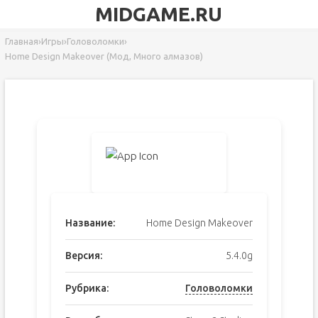
MIDGAME.RU
Главная
›
Игры
›
Головоломки
›
Home Design Makeover (Мод, Много алмазов)
Название:
Home Design Makeover
Версия:
5.4.0g
Рубрика:
Головоломки