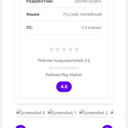
Разработчик:
Storm8 Studios
Языки:
Русский, Английский
ОС:
5.0 и выше
★
★
★
★
★
Рейтинг пользователей:
0.0
Проголосовало:
Рейтинг Play Market
4.0