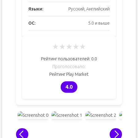
Языки:
Русский, Английский
ОС:
5.0 и выше
★
★
★
★
★
Рейтинг пользователей:
0.0
Проголосовало:
Рейтинг Play Market
4.0