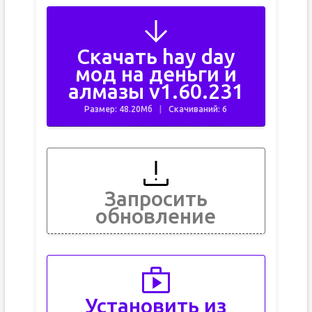
Скачать hay day
мод на деньги и
алмазы v1.60.231
Размер: 48.20Мб
Скачиваний: 6
Запросить
обновление
Установить из