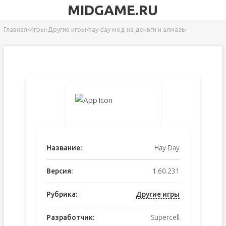
MIDGAME.RU
Главная
›
Игры
›
Другие игры
›
hay day мод на деньги и алмазы
Название:
Hay Day
Версия:
1.60.231
Рубрика:
Другие игры
Разработчик:
Supercell