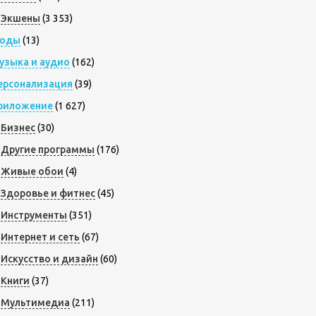
Экшены
(3 353)
оды
(13)
узыка и аудио
(162)
ерсонализация
(39)
риложение
(1 627)
Бизнес
(30)
Другие программы
(176)
Живые обои
(4)
Здоровье и фитнес
(45)
Инструменты
(351)
Интернет и сеть
(67)
Искусство и дизайн
(60)
Книги
(37)
Мультимедиа
(211)