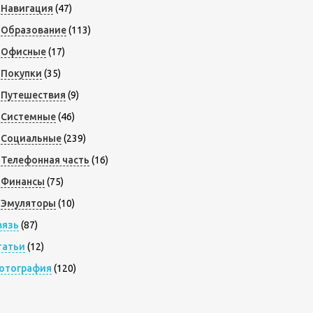
Навигация
(47)
Образование
(113)
Офисные
(17)
Покупки
(35)
Путешествия
(9)
Системные
(46)
Социальные
(239)
Телефонная часть
(16)
Финансы
(75)
Эмуляторы
(10)
вязь
(87)
татьи
(12)
отография
(120)