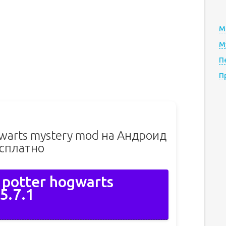
М
М
П
П
gwarts mystery mod на Андроид
сплатно
 potter hogwarts
5.7.1