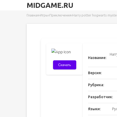
MIDGAME.RU
Главная
›
Игры
›
Приключения
›
Harry potter hogwarts myst
Harr
Название:
Скачать
Версия:
Рубрика:
Разработчик:
Языки:
Ру