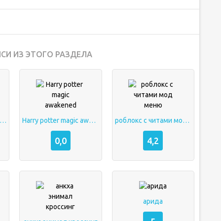
СИ ИЗ ЭТОГО РАЗДЕЛА
gwarts mystery на русском
Harry potter magic awakened
роблокс с читами мод меню
0,0
4,2
арида