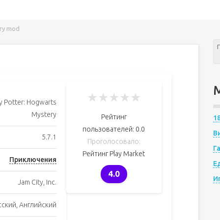
ery mod
★
★
★
★
★
y Potter: Hogwarts
Mystery
Рейтинг
1
пользователей:
0.0
В
5.7.1
Проголосовало:
Г
Рейтинг Play Market
Приключения
Е
4.0
И
Jam City, Inc.
сский, Английский