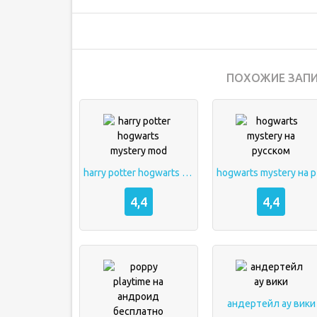
ПОХОЖИЕ ЗАПИ
harry potter hogwarts mystery mod
ho
4,4
4,4
андертейл ау вики