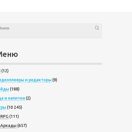
Меню
8
(12)
идеоплееры и редакторы
(9)
айды
(188)
да и напитки
(2)
гры
(10 245)
RPG
(111)
Аркады
(657)