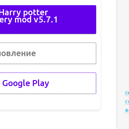
arry potter
ery mod v5.7.1
новление
 Google Play
С
С
Ф