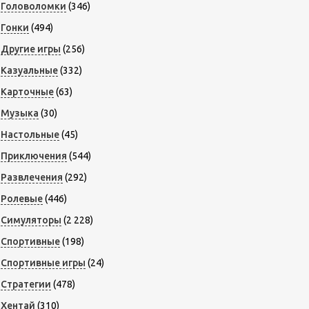
Головоломки
(346)
Гонки
(494)
Другие игры
(256)
Казуальные
(332)
Карточные
(63)
Музыка
(30)
Настольные
(45)
Приключения
(544)
Развлечения
(292)
Ролевые
(446)
Симуляторы
(2 228)
Спортивные
(198)
Спортивные игры
(24)
Стратегии
(478)
Хентай
(310)