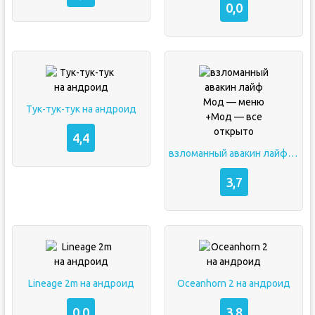
0,0
Тук-тук-тук на андроид
4,4
взломанный авакин лайф Мод — меню +Мод — все открыто
3,7
Lineage 2m на андроид
Oceanhorn 2 на андроид
0,0
3,8