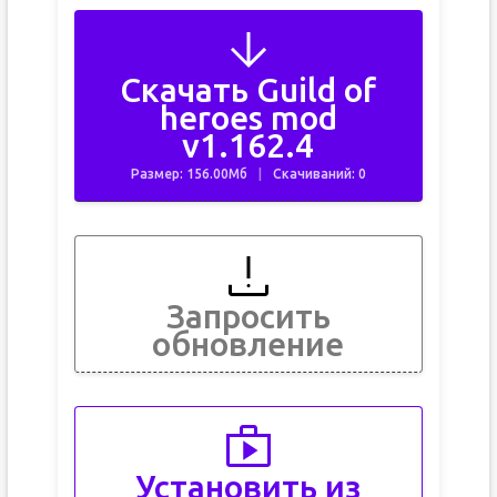
Скачать Guild of
heroes mod
v1.162.4
Размер: 156.00Мб
Скачиваний: 0
Запросить
обновление
Установить из