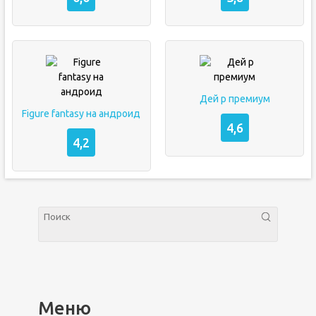
Дей р премиум
Figure fantasy на андроид
4,6
4,2
Меню