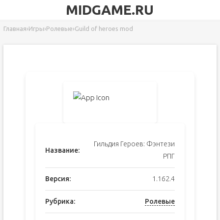
MIDGAME.RU
Главная
›
Игры
›
Ролевые
›
Guild of heroes mod
Гильдия Героев: Фэнтези
Название:
РПГ
Версия:
1.162.4
Рубрика:
Ролевые