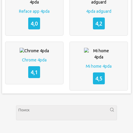
Reface app 4pda
4pda adguard
4,0
4,2
Chrome 4pda
Mi home 4pda
4,1
4,5