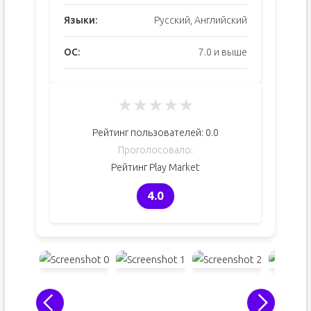
Языки:
Русский, Английский
ОС:
7.0 и выше
★
★
★
★
★
Рейтинг пользователей:
0.0
Проголосовало:
Рейтинг Play Market
4.0