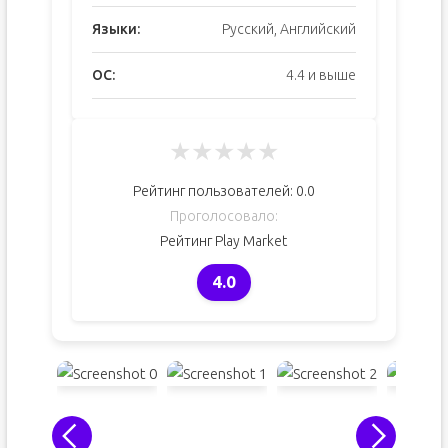
Языки:
Русский, Английский
ОС:
4.4 и выше
★
★
★
★
★
Рейтинг пользователей:
0.0
Проголосовало:
Рейтинг Play Market
4.0