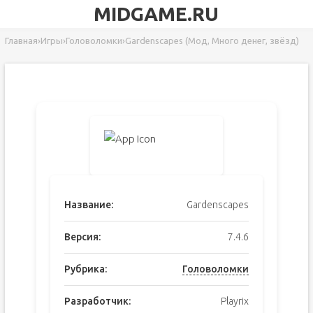
MIDGAME.RU
Главная
›
Игры
›
Головоломки
›
Gardenscapes (Мод, Много денег, звёзд)
Название:
Gardenscapes
Версия:
7.4.6
Рубрика:
Головоломки
Разработчик:
Playrix