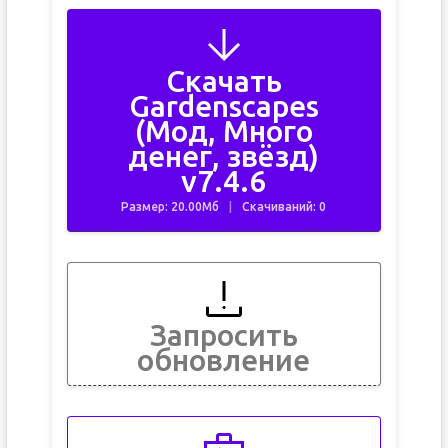
Скачать
Gardenscapes
(Мод, Много
денег, звёзд)
v7.4.6
Размер: 20.00Мб
Скачиваний: 0
Запросить
обновление