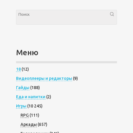
Меню
18
(12)
Видеоплееры и редакторы
(9)
Гайды
(188)
Еда и напитки
(2)
Игры
(10 245)
RPG
(111)
Аркады
(657)