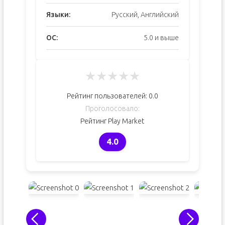
Языки:
Русский, Английский
ОС:
5.0 и выше
★
★
★
★
★
Рейтинг пользователей:
0.0
Проголосовало:
Рейтинг Play Market
4.0