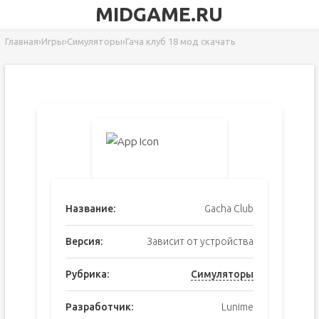
MIDGAME.RU
Главная
›
Игры
›
Симуляторы
›
Гача клуб 18 мод скачать
Название:
Gacha Club
Версия:
Зависит от устройства
Рубрика:
Симуляторы
Разработчик:
Lunime