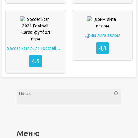
Дрим лига взлом
4,3
Soccer Star 2021 Football Cards: футбол игра
4.5
Меню