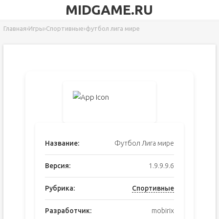
MIDGAME.RU
Главная
›
Игры
›
Спортивные
›
футбол лига мире
Название:
Футбол Лига мире
Версия:
1.9.9.9.6
Рубрика:
Спортивные
Разработчик:
mobirix