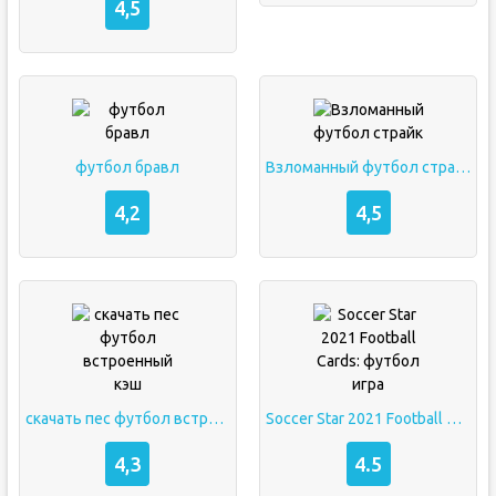
4,5
футбол бравл
Взломанный футбол страйк
4,2
4,5
скачать пес футбол встроенный кэш
Soccer Star 2021 Football Cards: футбол игра
4,3
4.5