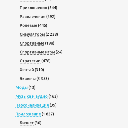
Приключения
(544)
Развлечения
(292)
Ролевые
(446)
Симуляторы
(2 228)
Спортивные
(198)
Спортивные игры
(24)
Стратегии
(478)
Хентай
(310)
Экшены
(3 353)
Моды
(13)
Музыка и аудио
(162)
Персонализация
(39)
Приложение
(1 627)
Бизнес
(30)