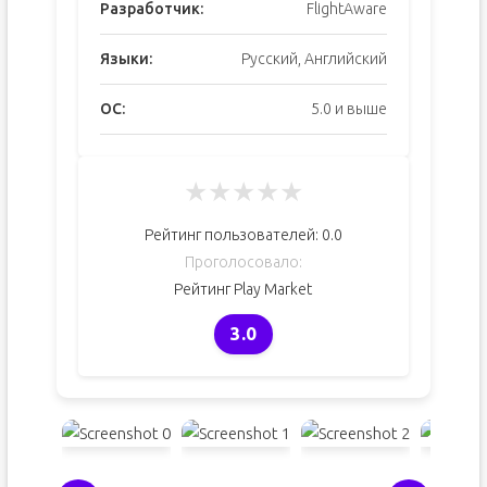
Разработчик:
FlightAware
Языки:
Русский, Английский
ОС:
5.0 и выше
★
★
★
★
★
Рейтинг пользователей:
0.0
Проголосовало:
Рейтинг Play Market
3.0