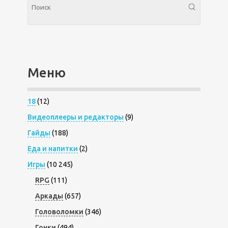
Меню
18
(12)
Видеоплееры и редакторы
(9)
Гайды
(188)
Еда и напитки
(2)
Игры
(10 245)
RPG
(111)
Аркады
(657)
Головоломки
(346)
Гонки
(494)