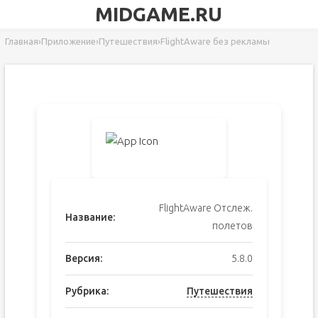
MIDGAME.RU
Главная
›
Приложение
›
Путешествия
›
FlightAware без рекламы
FlightAware Отслеж.
Название:
полетов
Версия:
5.8.0
Рубрика:
Путешествия