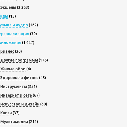
Экшены
(3 353)
оды
(13)
узыка и аудио
(162)
ерсонализация
(39)
риложение
(1 627)
Бизнес
(30)
Другие программы
(176)
Живые обои
(4)
Здоровье и фитнес
(45)
Инструменты
(351)
Интернет и сеть
(67)
Искусство и дизайн
(60)
Книги
(37)
Мультимедиа
(211)