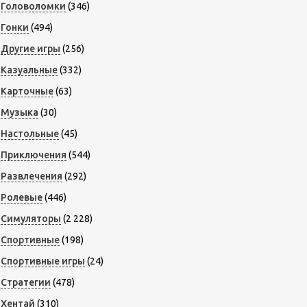
Головоломки
(346)
Гонки
(494)
Другие игры
(256)
Казуальные
(332)
Карточные
(63)
Музыка
(30)
Настольные
(45)
Приключения
(544)
Развлечения
(292)
Ролевые
(446)
Симуляторы
(2 228)
Спортивные
(198)
Спортивные игры
(24)
Стратегии
(478)
Хентай
(310)