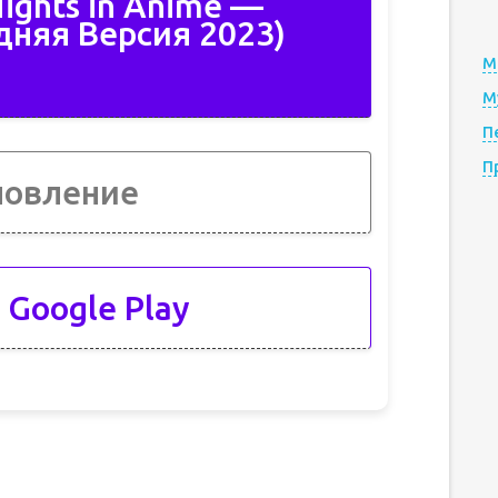
Nights in Anime —
дняя Версия 2023)
М
М
П
П
новление
 Google Play