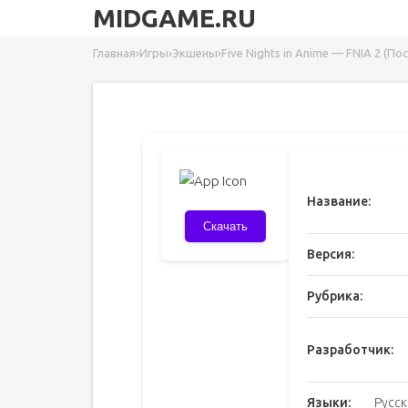
MIDGAME.RU
Главная
›
Игры
›
Экшены
›
Five Nights in Anime — FNIA 2 (П
Название:
Скачать
Версия:
Рубрика:
Разработчик:
Языки:
Русск