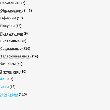
Навигация
(47)
Образование
(113)
Офисные
(17)
Покупки
(35)
Путешествия
(9)
Системные
(46)
Социальные
(239)
Телефонная часть
(16)
Финансы
(75)
Эмуляторы
(10)
вязь
(87)
татьи
(12)
отография
(120)