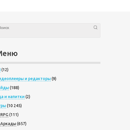
Меню
8
(12)
идеоплееры и редакторы
(9)
айды
(188)
да и напитки
(2)
гры
(10 245)
RPG
(111)
Аркады
(657)