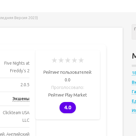
оследняя Версия 2023)
★
★
★
★
★
Five Nights at
Freddy's 2
Рейтинг пользователей:
1
0.0
В
2.0.5
Проголосовало:
Г
Рейтинг Play Market
Экшены
Е
4.0
И
Clickteam USA
LLC
ий, Английский