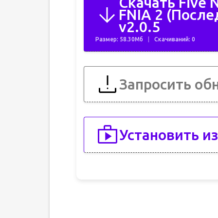
Скачать Five 
FNIA 2 (После
v2.0.5
Размер: 58.30Мб
Скачиваний: 0
Запросить об
Установить из