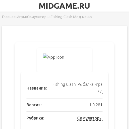
MIDGAME.RU
Главная
›
Игры
›
Симуляторы
›
Fishing Clash Мод меню
Fishing Clash: Рыбалка игра
Название:
3Д
Версия:
1.0.281
Рубрика:
Симуляторы