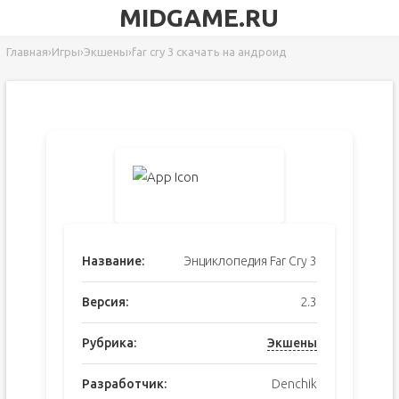
MIDGAME.RU
Главная
›
Игры
›
Экшены
›
far cry 3 скачать на андроид
Название:
Энциклопедия Far Cry 3
Версия:
2.3
Рубрика:
Экшены
Разработчик:
Denchik