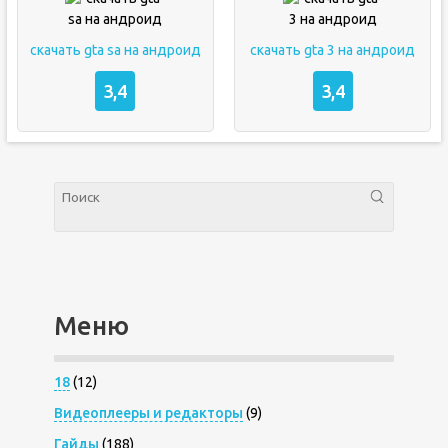
скачать gta sa на андроид
скачать gta 3 на андроид
3,4
3,4
Меню
18
(12)
Видеоплееры и редакторы
(9)
Гайды
(188)