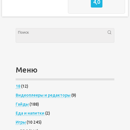
4,0
Меню
18
(12)
Видеоплееры и редакторы
(9)
Гайды
(188)
Еда и напитки
(2)
Игры
(10 245)