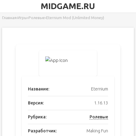
MIDGAME.RU
Главная
›
Игры
›
Ролевые
›
Eternium Mod (Unlimited Money)
Название:
Eternium
Версия:
1.16.13
Рубрика:
Ролевые
Разработчик:
Making Fun