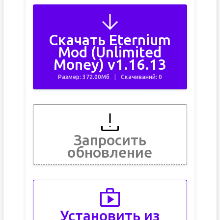
Скачать Eternium
Mod (Unlimited
Money) v1.16.13
Размер: 372.00Мб
Скачиваний: 0
Запросить
обновление
Установить из