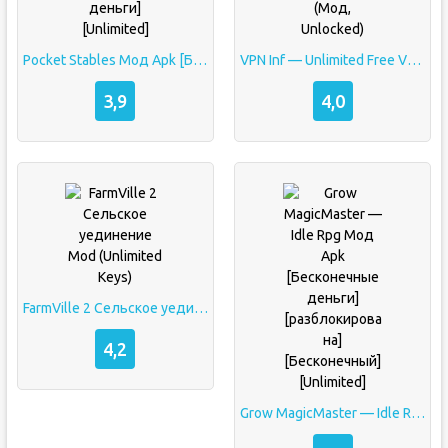
Pocket Stables Мод Apk [Бесконечные деньги][Unlimited]
VPN Inf — Unlimited Free VPN & Fast Security VPN (Мод, Unlocked)
3,9
4,0
FarmVille 2 Cельское уединение Mod (Unlimited Keys)
4,2
Grow MagicMaster — Idle Rpg Мод Apk [Бесконечные деньги][разблокирована][Бесконечный][Unlimited]