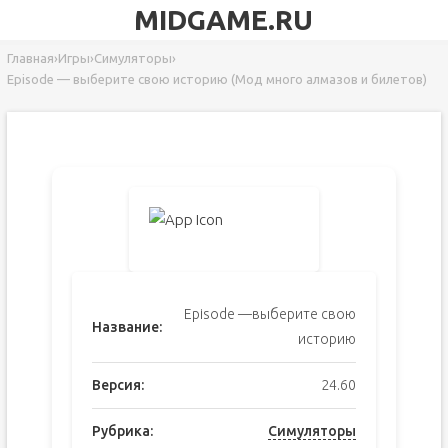
MIDGAME.RU
Главная
›
Игры
›
Симуляторы
›
Episode — выберите cвою историю (Мод много алмазов и билетов)
Episode —выберите cвою
Название:
историю
Версия:
24.60
Рубрика:
Симуляторы