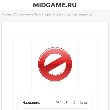
MIDGAME.RU
Главная
›
Приложение
›
Эмуляторы
›
Эмулятор ps4 на андроид
Название:
PS4es Emu Simulator