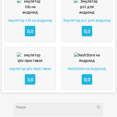
эмулятор 3ds на андроид
Эмулятор ps3 для андроид
0,0
0,0
эмулятор iptv приставок
NashStore на Андроид
3,8
0,0