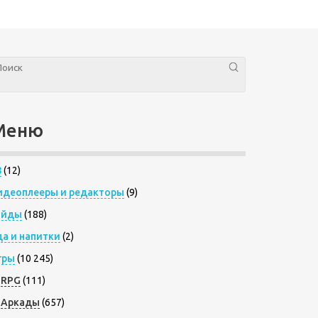
Меню
8
(12)
идеоплееры и редакторы
(9)
айды
(188)
да и напитки
(2)
гры
(10 245)
RPG
(111)
Аркады
(657)