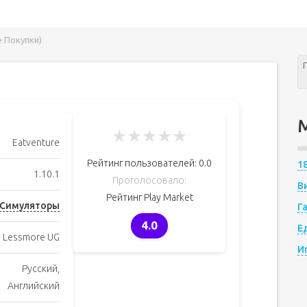
 Покупки)
★
★
★
★
★
Eatventure
Рейтинг пользователей:
0.0
1
1.10.1
Проголосовало:
В
Рейтинг Play Market
Симуляторы
Г
4.0
Е
Lessmore UG
И
Русский,
Английский