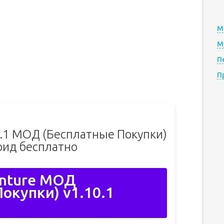
М
М
П
П
0.1 МОД (Бесплатные Покупки)
оид бесплатно
enture МОД
окупки) v1.10.1