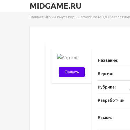
MIDGAME.RU
Главная
›
Игры
›
Симуляторы
›
Eatventure МОД (Бесплатные
Название:
Скачать
Версия:
Рубрика:
Разработчик:
Языки: