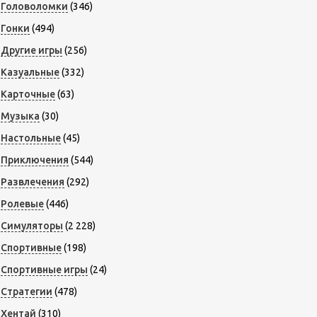
Головоломки
(346)
Гонки
(494)
Другие игры
(256)
Казуальные
(332)
Карточные
(63)
Музыка
(30)
Настольные
(45)
Приключения
(544)
Развлечения
(292)
Ролевые
(446)
Симуляторы
(2 228)
Спортивные
(198)
Спортивные игры
(24)
Стратегии
(478)
Хентай
(310)