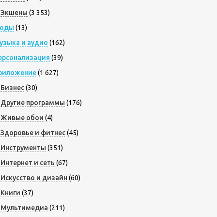
Экшены
(3 353)
оды
(13)
узыка и аудио
(162)
ерсонализация
(39)
риложение
(1 627)
Бизнес
(30)
Другие программы
(176)
Живые обои
(4)
Здоровье и фитнес
(45)
Инструменты
(351)
Интернет и сеть
(67)
Искусство и дизайн
(60)
Книги
(37)
Мультимедиа
(211)