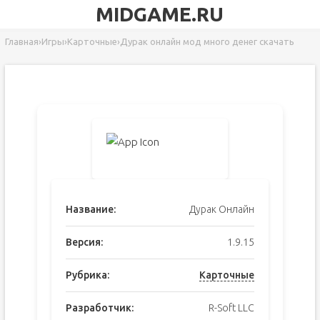
MIDGAME.RU
Главная
›
Игры
›
Карточные
›
Дурак онлайн мод много денег скачать
Название:
Дурак Онлайн
Версия:
1.9.15
Рубрика:
Карточные
Разработчик:
R-Soft LLC