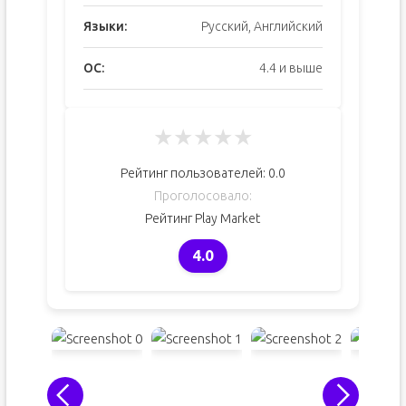
Языки:
Русский, Английский
ОС:
4.4 и выше
★
★
★
★
★
Рейтинг пользователей:
0.0
Проголосовало:
Рейтинг Play Market
4.0