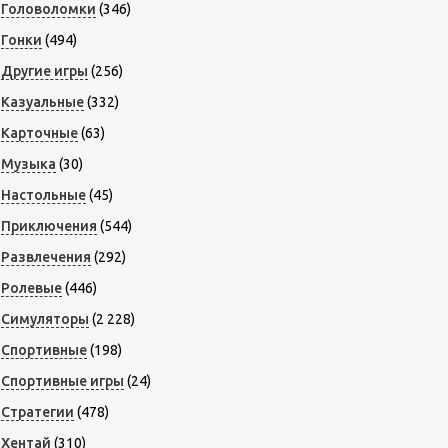
Головоломки
(346)
Гонки
(494)
Другие игры
(256)
Казуальные
(332)
Карточные
(63)
Музыка
(30)
Настольные
(45)
Приключения
(544)
Развлечения
(292)
Ролевые
(446)
Симуляторы
(2 228)
Спортивные
(198)
Спортивные игры
(24)
Стратегии
(478)
Хентай
(310)