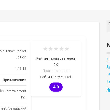
★
★
★
★
★
't Starve: Pocket
Edition
Рейтинг пользователей:
1
0.0
В
1.19.18
Проголосовало:
Г
Рейтинг Play Market
Приключения
Е
4.0
И
lei Entertainment
Inc.
ский, Английский