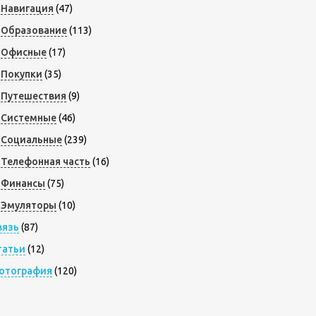
Навигация
(47)
Образование
(113)
Офисные
(17)
Покупки
(35)
Путешествия
(9)
Системные
(46)
Социальные
(239)
Телефонная часть
(16)
Финансы
(75)
Эмуляторы
(10)
вязь
(87)
татьи
(12)
отография
(120)