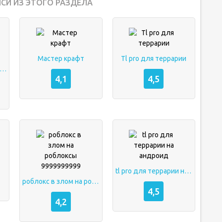
СИ ИЗ ЭТОГО РАЗДЕЛА
Мастер крафт
Tl pro для террарии
nshin impact на андроид
4,1
4,5
tl pro для террарии на андроид
роблокс в злом на роблоксы 9999999999
4,5
4,2