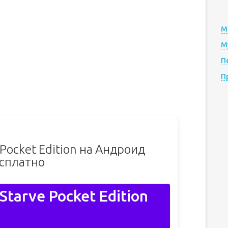
М
М
П
П
 Pocket Edition на Андроид
сплатно
Starve Pocket Edition