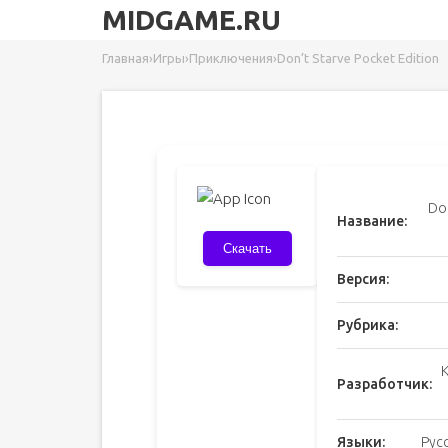
MIDGAME.RU
Главная
›
Игры
›
Приключения
›
Don’t Starve Pocket Edition
Don
Название:
Скачать
Версия:
Рубрика:
K
Разработчик:
Языки:
Рус