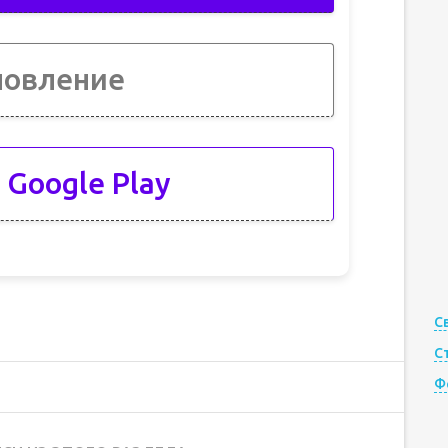
новление
 Google Play
С
С
Ф