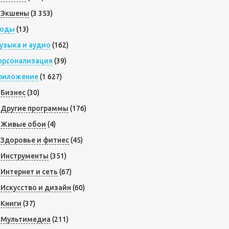
Экшены
(3 353)
оды
(13)
узыка и аудио
(162)
ерсонализация
(39)
риложение
(1 627)
Бизнес
(30)
Другие программы
(176)
Живые обои
(4)
Здоровье и фитнес
(45)
Инструменты
(351)
Интернет и сеть
(67)
Искусство и дизайн
(60)
Книги
(37)
Мультимедиа
(211)