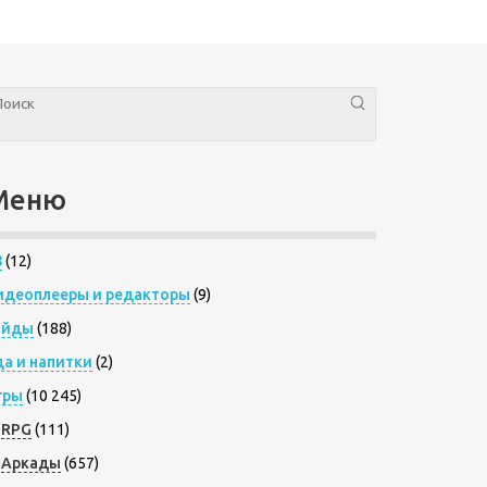
Меню
8
(12)
идеоплееры и редакторы
(9)
айды
(188)
да и напитки
(2)
гры
(10 245)
RPG
(111)
Аркады
(657)