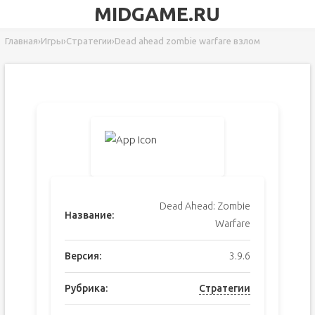
MIDGAME.RU
Главная
›
Игры
›
Стратегии
›
Dead ahead zombie warfare взлом
Dead Ahead: Zombie
Название:
Warfare
Версия:
3.9.6
Рубрика:
Стратегии