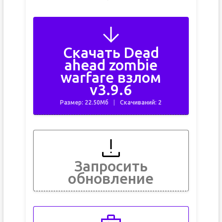
Скачать Dead
ahead zombie
warfare взлом
v3.9.6
Размер: 22.50Мб
Скачиваний: 2
Запросить
обновление