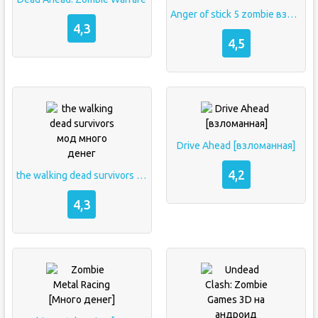
Anger of stick 5 zombie взлом
4,3
4,5
Drive Ahead [взломанная]
4,2
the walking dead survivors мод много денег
4,3