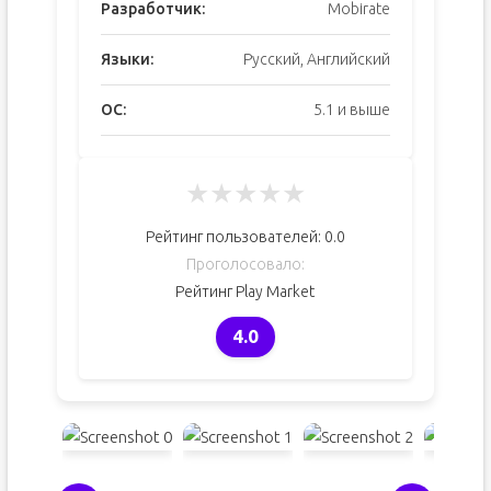
Разработчик:
Mobirate
Языки:
Русский, Английский
ОС:
5.1 и выше
★
★
★
★
★
Рейтинг пользователей:
0.0
Проголосовало:
Рейтинг Play Market
4.0