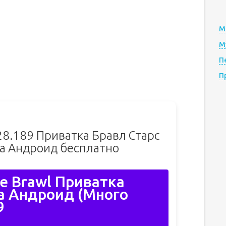
М
М
П
П
28.189 Приватка Бравл Старс
на Андроид бесплатно
e Brawl Приватка
на Андроид (Много
9