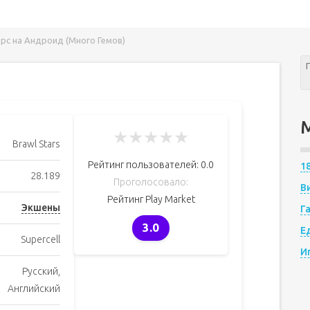
арс на Андроид (Много Гемов)
★
★
★
★
★
Brawl Stars
Рейтинг пользователей:
0.0
1
28.189
Проголосовало:
В
Рейтинг Play Market
Экшены
Г
3.0
Е
Supercell
И
Русский,
Английский