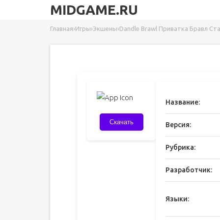
MIDGAME.RU
Главная
›
Игры
›
Экшены
›
Dandle Brawl Приватка Бравл Ст
Название:
Скачать
Версия:
Рубрика:
Разработчик:
Языки: