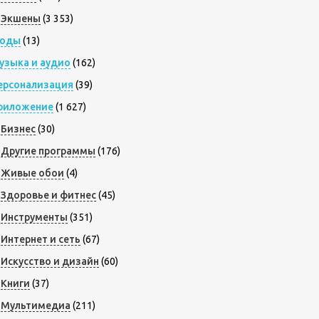
Экшены
(3 353)
оды
(13)
узыка и аудио
(162)
ерсонализация
(39)
риложение
(1 627)
Бизнес
(30)
Другие программы
(176)
Живые обои
(4)
Здоровье и фитнес
(45)
Инструменты
(351)
Интернет и сеть
(67)
Искусство и дизайн
(60)
Книги
(37)
Мультимедиа
(211)