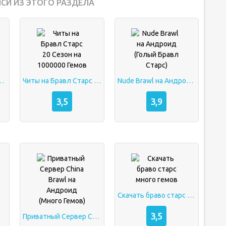
СИ ИЗ ЭТОГО РАЗДЕЛА
 на Андроид (Много Гемов)
Читы на Бравл Старс 20 Сезон на 1000000 Гемов
Nude Brawl на Андроид (Голый Бравл Старс)
3,5
3,9
Скачать браво старс много гемов
3,5
Приватный Сервер China Brawl на Андроид (Много Гемов)