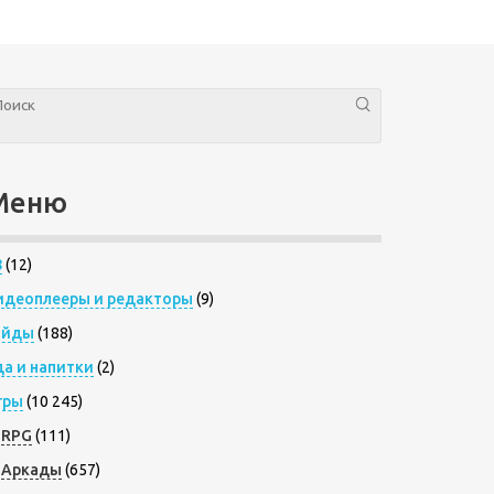
Меню
8
(12)
идеоплееры и редакторы
(9)
айды
(188)
да и напитки
(2)
гры
(10 245)
RPG
(111)
Аркады
(657)