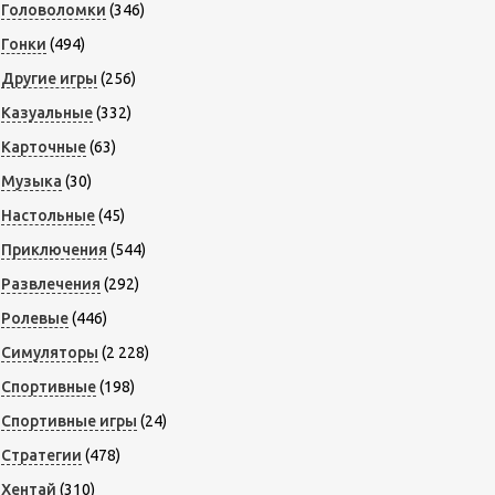
Головоломки
(346)
Гонки
(494)
Другие игры
(256)
Казуальные
(332)
Карточные
(63)
Музыка
(30)
Настольные
(45)
Приключения
(544)
Развлечения
(292)
Ролевые
(446)
Симуляторы
(2 228)
Спортивные
(198)
Спортивные игры
(24)
Стратегии
(478)
Хентай
(310)