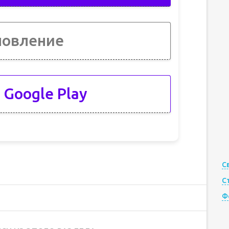
новление
 Google Play
С
С
Ф