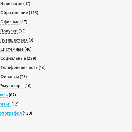
Навигация
(47)
Образование
(113)
Офисные
(17)
Покупки
(35)
Путешествия
(9)
Системные
(46)
Социальные
(239)
Телефонная часть
(16)
Финансы
(75)
Эмуляторы
(10)
вязь
(87)
татьи
(12)
отография
(120)