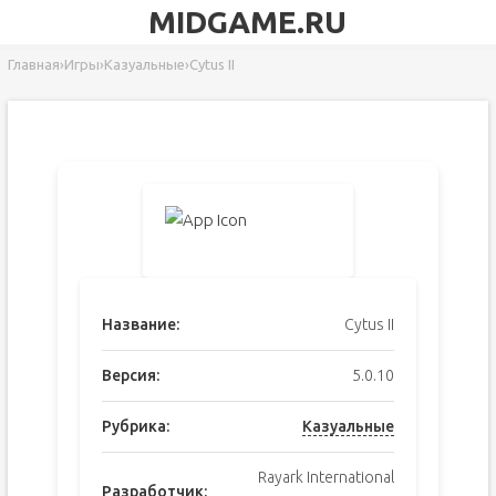
MIDGAME.RU
Главная
›
Игры
›
Казуальные
›
Cytus II
Название:
Cytus II
Версия:
5.0.10
Рубрика:
Казуальные
Rayark International
Разработчик: