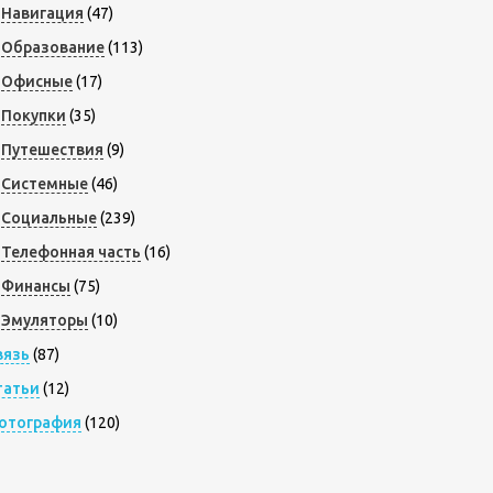
Навигация
(47)
Образование
(113)
Офисные
(17)
Покупки
(35)
Путешествия
(9)
Системные
(46)
Социальные
(239)
Телефонная часть
(16)
Финансы
(75)
Эмуляторы
(10)
вязь
(87)
татьи
(12)
отография
(120)