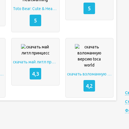
2
5
Toto Bear: Cute & Heartwarming
5
скачать май литл принцесс
4,3
тл пони магия принцесс скачать
скачать взломанную версию toca world
4,2
С
С
Ф