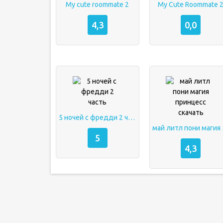
My cute roommate 2
My Cute Roommate 
4,3
0,0
5 ночей с фредди 2 часть
май ли
5
4,3