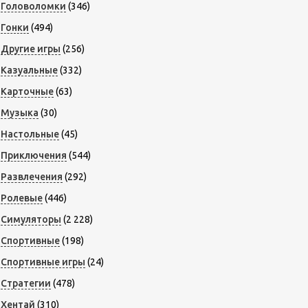
Головоломки
(346)
Гонки
(494)
Другие игры
(256)
Казуальные
(332)
Карточные
(63)
Музыка
(30)
Настольные
(45)
Приключения
(544)
Развлечения
(292)
Ролевые
(446)
Симуляторы
(2 228)
Спортивные
(198)
Спортивные игры
(24)
Стратегии
(478)
Хентай
(310)