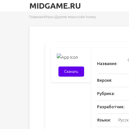
MIDGAME.RU
Главная
›
Игры
›
Другие игры
›
cute honey
Название:
Скачать
Версия:
Рубрика:
Разработчик:
Языки:
Русск