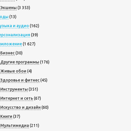
Экшены
(3 353)
оды
(13)
узыка и аудио
(162)
ерсонализация
(39)
риложение
(1 627)
Бизнес
(30)
Другие программы
(176)
Живые обои
(4)
Здоровье и фитнес
(45)
Инструменты
(351)
Интернет и сеть
(67)
Искусство и дизайн
(60)
Книги
(37)
Мультимедиа
(211)