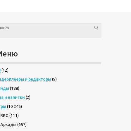
Меню
8
(12)
идеоплееры и редакторы
(9)
айды
(188)
да и напитки
(2)
гры
(10 245)
RPG
(111)
Аркады
(657)