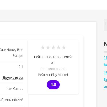
★
★
★
★
★
Cute Honey Bee
Escape
Рейтинг пользователей:
1
0.0
В
0.1
Проголосовало:
Г
Рейтинг Play Market
Другие игры
Е
4.0
И
Kavi Games
ий, Английский