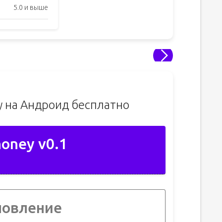
5.0 и выше
y на Андроид бесплатно
honey v0.1
новление