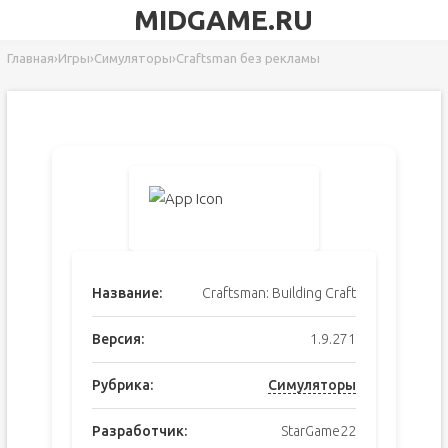
MIDGAME.RU
Главная
›
Игры
›
Симуляторы
›
Craftsman без рекламы
Название:
Craftsman: Building Craft
Версия:
1.9.271
Рубрика:
Симуляторы
Разработчик:
StarGame22