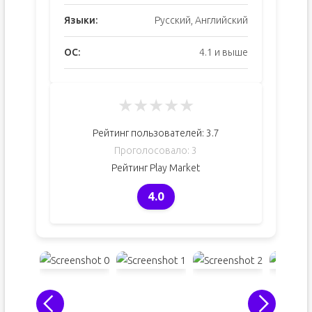
Языки:
Русский, Английский
ОС:
4.1 и выше
★
★
★
★
★
Рейтинг пользователей:
3.7
Проголосовало:
3
Рейтинг Play Market
4.0