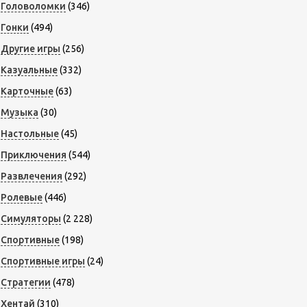
Головоломки
(346)
Гонки
(494)
Другие игры
(256)
Казуальные
(332)
Карточные
(63)
Музыка
(30)
Настольные
(45)
Приключения
(544)
Развлечения
(292)
Ролевые
(446)
Симуляторы
(2 228)
Спортивные
(198)
Спортивные игры
(24)
Стратегии
(478)
Хентай
(310)