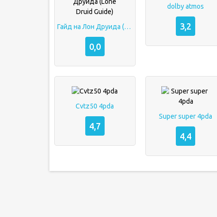
dolby atmos
3,2
Гайд на Лон Друида (Lone Druid Guide)
0,0
Cvtz50 4pda
Super super 4pda
4,7
4,4