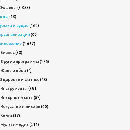
Экшены
(3 353)
оды
(13)
узыка и аудио
(162)
ерсонализация
(39)
риложение
(1 627)
Бизнес
(30)
Другие программы
(176)
Живые обои
(4)
Здоровье и фитнес
(45)
Инструменты
(351)
Интернет и сеть
(67)
Искусство и дизайн
(60)
Книги
(37)
Мультимедиа
(211)