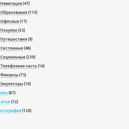
Навигация
(47)
Образование
(113)
Офисные
(17)
Покупки
(35)
Путешествия
(9)
Системные
(46)
Социальные
(239)
Телефонная часть
(16)
Финансы
(75)
Эмуляторы
(10)
вязь
(87)
татьи
(12)
отография
(120)