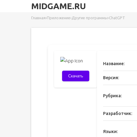
MIDGAME.RU
Главная
›
Приложение
›
Другие программы
›
ChatGPT
Название:
Скачать
Версия:
Рубрика:
Разработчик:
Языки: