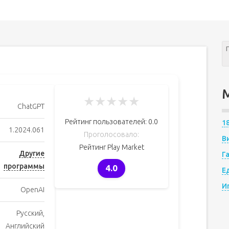
★
★
★
★
★
ChatGPT
Рейтинг пользователей:
0.0
1
1.2024.061
Проголосовало:
В
Рейтинг Play Market
Другие
Г
программы
4.0
Е
И
OpenAI
Русский,
Английский