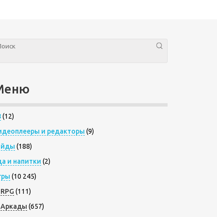
Меню
8
(12)
идеоплееры и редакторы
(9)
айды
(188)
да и напитки
(2)
гры
(10 245)
RPG
(111)
Аркады
(657)