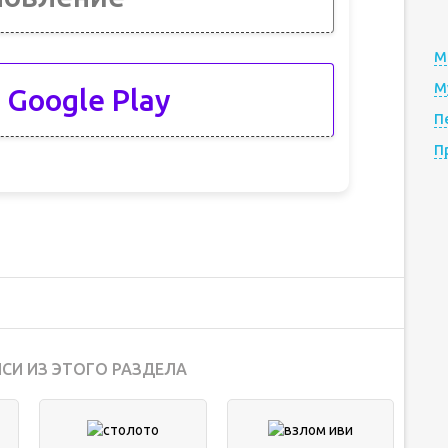
М
М
 Google Play
П
П
СИ ИЗ ЭТОГО РАЗДЕЛА