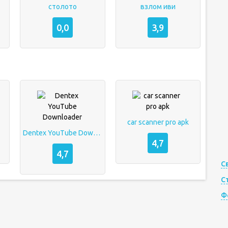
столото
взлом иви
0,0
3,9
car scanner pro apk
Dentex YouTube Downloader
4,7
4,7
С
С
Ф