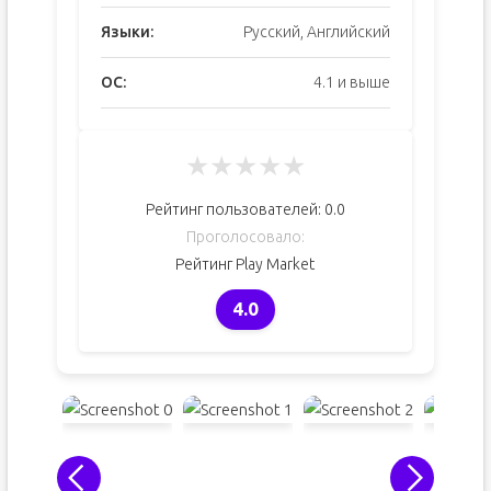
Языки:
Русский, Английский
ОС:
4.1 и выше
★
★
★
★
★
Рейтинг пользователей:
0.0
Проголосовало:
Рейтинг Play Market
4.0