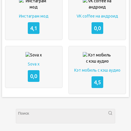
Инстаграм мод
VK coffee на андроид
4,1
0,0
Sova x
Кэт мобиль с кэш аудио
0,0
4,5