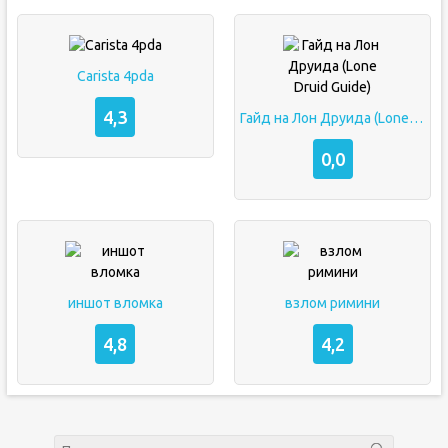
Carista 4pda
4,3
Гайд на Лон Друида (Lone Druid Guide)
0,0
иншот вломка
взлом римини
4,8
4,2