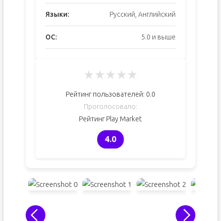
Языки:
Русский, Английский
ОС:
5.0 и выше
★
★
★
★
★
Рейтинг пользователей:
0.0
Проголосовало:
Рейтинг Play Market
4.0