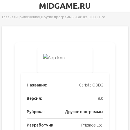
MIDGAME.RU
Главная
›
Приложение
›
Другие программы
›
Carista OBD2 Pro
Название:
Carista OBD2
Версия:
8.0
Рубрика:
Другие программы
Разработчик:
Prizmos Ltd.