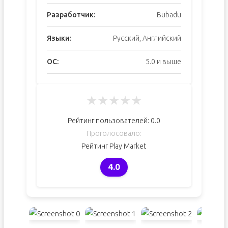
Разработчик:
Bubadu
Языки:
Русский, Английский
ОС:
5.0 и выше
★
★
★
★
★
Рейтинг пользователей:
0.0
Проголосовало:
Рейтинг Play Market
4.0