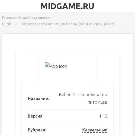
MIDGAME.RU
Главная
›
Игры
›
Казуальные
›
Bubbu 2 – Королевство Питомцев Взлом (Мод Много Денег)
Bubbu 2 — королевство
Название:
питомцев
Версия:
1.12
Рубрика:
Казуальные