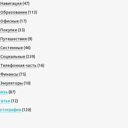
Навигация
(47)
Образование
(113)
Офисные
(17)
Покупки
(35)
Путешествия
(9)
Системные
(46)
Социальные
(239)
Телефонная часть
(16)
Финансы
(75)
Эмуляторы
(10)
вязь
(87)
татьи
(12)
отография
(120)