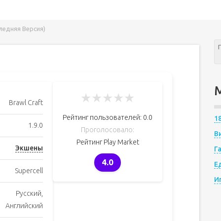
следняя Версия)
★
★
★
★
★
Brawl Craft
Рейтинг пользователей:
0.0
1
1.9.0
Проголосовало:
В
Рейтинг Play Market
Экшены
Г
4.0
Е
Supercell
И
Русский,
Английский