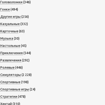
Головоломки
(346)
Гонки
(494)
Другие игры
(256)
Казуальные
(332)
Карточные
(63)
Музыка
(30)
Настольные
(45)
Приключения
(544)
Развлечения
(292)
Ролевые
(446)
Симуляторы
(2 228)
Спортивные
(198)
Спортивные игры
(24)
Стратегии
(478)
Хентай
(310)