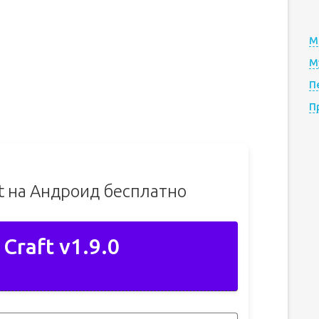
М
М
П
П
ft на Андроид бесплатно
Craft v1.9.0