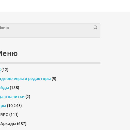
Меню
8
(12)
идеоплееры и редакторы
(9)
айды
(188)
да и напитки
(2)
гры
(10 245)
RPG
(111)
Аркады
(657)