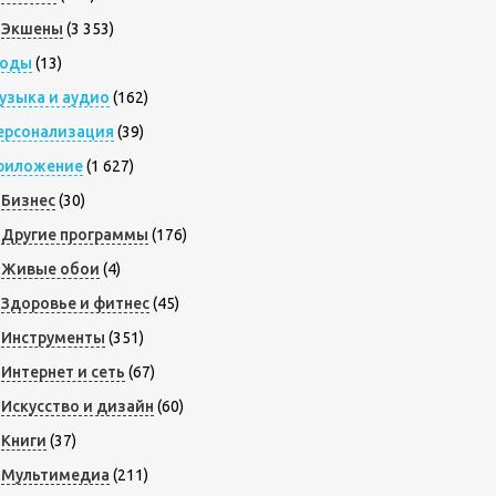
Экшены
(3 353)
оды
(13)
узыка и аудио
(162)
ерсонализация
(39)
риложение
(1 627)
Бизнес
(30)
Другие программы
(176)
Живые обои
(4)
Здоровье и фитнес
(45)
Инструменты
(351)
Интернет и сеть
(67)
Искусство и дизайн
(60)
Книги
(37)
Мультимедиа
(211)