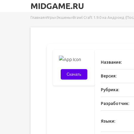
MIDGAME.RU
Главная
›
Игры
›
Экшены
›
Brawl Craft 1.9.0 на Андроид (По
Название:
Скачать
Версия:
Рубрика:
Разработчик:
Языки: