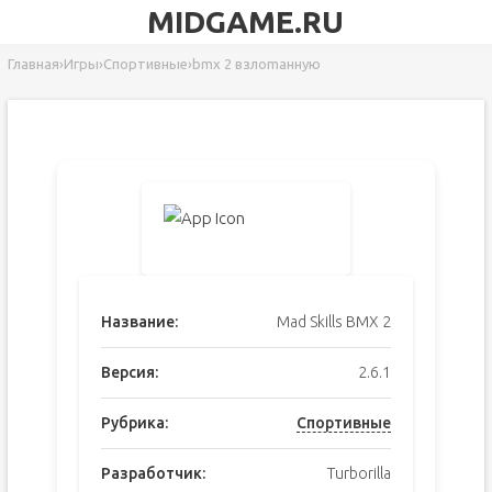
MIDGAME.RU
Главная
›
Игры
›
Спортивные
›
bmx 2 взлоmанную
Название:
Mad Skills BMX 2
Версия:
2.6.1
Рубрика:
Спортивные
Разработчик:
Turborilla