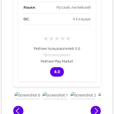
Языки:
Русский, Английский
ОС:
4.4 и выше
★
★
★
★
★
Рейтинг пользователей:
0.0
Проголосовало:
Рейтинг Play Market
4.0