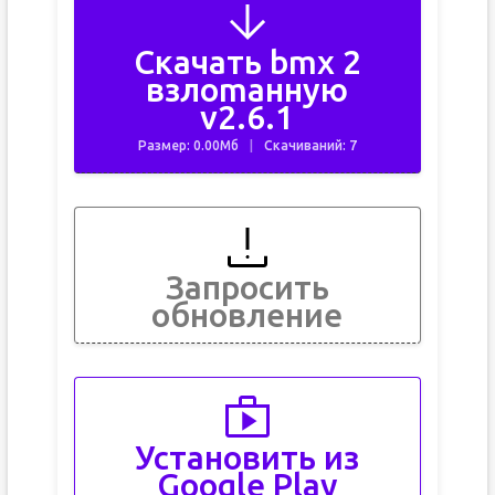
Скачать bmx 2
взлоmанную
v2.6.1
Размер: 0.00Мб
Скачиваний: 7
Запросить
обновление
Установить из
Google Play