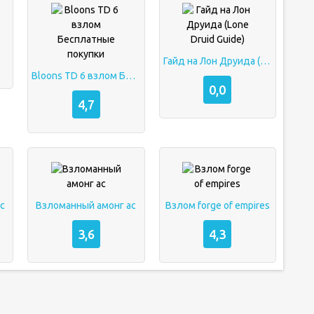
Гайд на Лон Друида (Lone Druid Guide)
Bloons TD 6 взлом Бесплатные покупки
0,0
4,7
с
Взломанный амонг ас
Взлом forge of empires
3,6
4,3