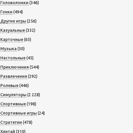
Головоломки
(346)
Гонки
(494)
Другие игры
(256)
Казуальные
(332)
Карточные
(63)
Музыка
(30)
Настольные
(45)
Приключения
(544)
Развлечения
(292)
Ролевые
(446)
Симуляторы
(2 228)
Спортивные
(198)
Спортивные игры
(24)
Стратегии
(478)
Хентай
(310)