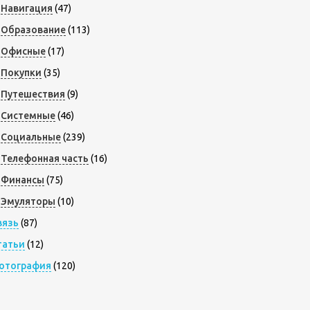
Навигация
(47)
Образование
(113)
Офисные
(17)
Покупки
(35)
Путешествия
(9)
Системные
(46)
Социальные
(239)
Телефонная часть
(16)
Финансы
(75)
Эмуляторы
(10)
вязь
(87)
татьи
(12)
отография
(120)