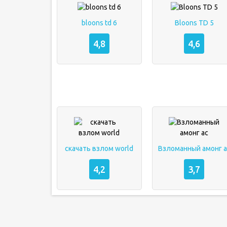
bloons td 6
Bloons TD 5
4,8
4,6
скачать взлом world
Взломанный амонг а
4,2
3,7