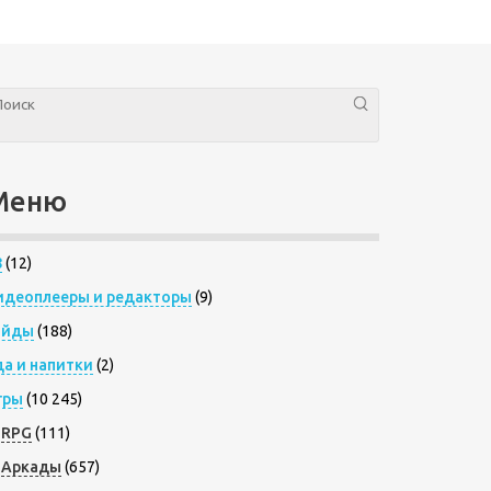
Меню
8
(12)
идеоплееры и редакторы
(9)
айды
(188)
да и напитки
(2)
гры
(10 245)
RPG
(111)
Аркады
(657)