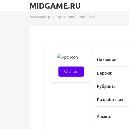
MIDGAME.RU
Главная
›
Игры
›
Стратегии
›
Bloons TD 6
Название:
Скачать
Версия:
Рубрика:
Разработчик:
Языки: