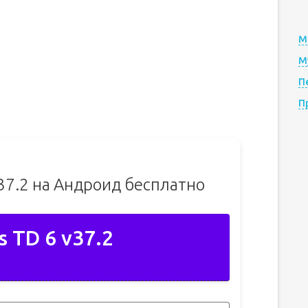
М
М
П
П
v37.2 на Андроид бесплатно
s TD 6 v37.2