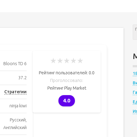
★
★
★
★
★
Bloons TD 6
Рейтинг пользователей:
0.0
1
37.2
Проголосовало:
В
Рейтинг Play Market
Стратегии
Г
4.0
Е
ninja kiwi
И
Русский,
Английский