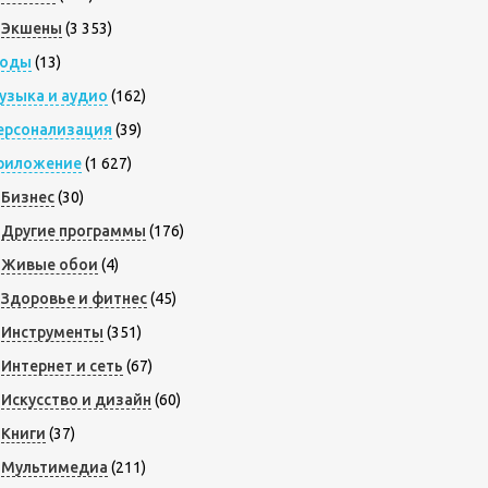
Экшены
(3 353)
оды
(13)
узыка и аудио
(162)
ерсонализация
(39)
риложение
(1 627)
Бизнес
(30)
Другие программы
(176)
Живые обои
(4)
Здоровье и фитнес
(45)
Инструменты
(351)
Интернет и сеть
(67)
Искусство и дизайн
(60)
Книги
(37)
Мультимедиа
(211)