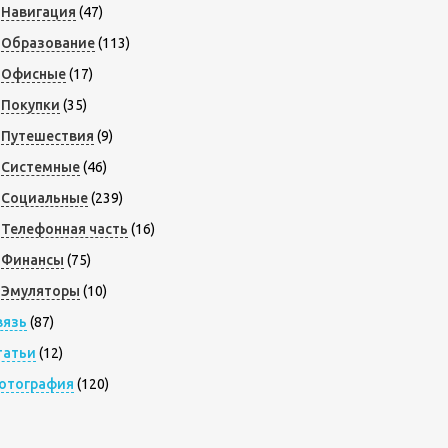
Навигация
(47)
Образование
(113)
Офисные
(17)
Покупки
(35)
Путешествия
(9)
Системные
(46)
Социальные
(239)
Телефонная часть
(16)
Финансы
(75)
Эмуляторы
(10)
вязь
(87)
татьи
(12)
отография
(120)