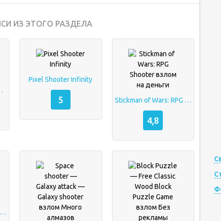
СИ ИЗ ЭТОГО РАЗДЕЛА
Pixel Shooter Infinity
ale — взломанная
5
Stickman of Wars: RPG Shooter взлом на деньги
4,8
С
С
Ф
h Royale (Null’s Royale) приватный сервер