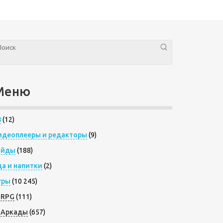
Меню
8
(12)
идеоплееры и редакторы
(9)
айды
(188)
да и напитки
(2)
гры
(10 245)
RPG
(111)
Аркады
(657)