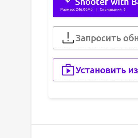
Shooter with B
Размер: 246.00Мб
Скачиваний: 6
Запросить об
Установить из