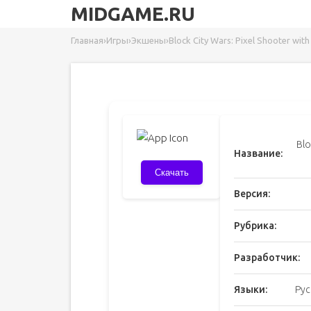
MIDGAME.RU
Главная
›
Игры
›
Экшены
›
Block City Wars: Pixel Shooter with
Blo
Название:
Скачать
Версия:
Рубрика:
Разработчик:
Языки:
Рус