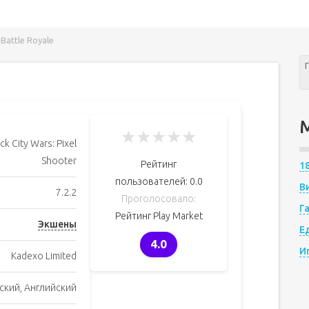
 Battle Royale
★
★
★
★
★
ck City Wars: Pixel
Shooter
Рейтинг
1
пользователей:
0.0
В
7.2.2
Проголосовало:
Г
Рейтинг Play Market
Экшены
Е
4.0
И
Kadexo Limited
ский, Английский