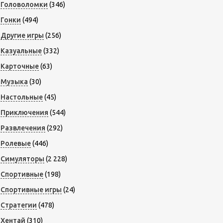
Головоломки
(346)
Гонки
(494)
Другие игры
(256)
Казуальные
(332)
Карточные
(63)
Музыка
(30)
Настольные
(45)
Приключения
(544)
Развлечения
(292)
Ролевые
(446)
Симуляторы
(2 228)
Спортивные
(198)
Спортивные игры
(24)
Стратегии
(478)
Хентай
(310)