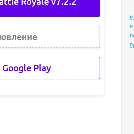
attle Royale v7.2.2
М
М
новление
П
П
 Google Play