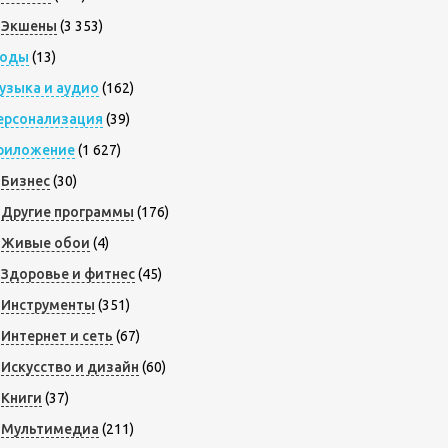
Экшены
(3 353)
оды
(13)
узыка и аудио
(162)
ерсонализация
(39)
риложение
(1 627)
Бизнес
(30)
Другие программы
(176)
Живые обои
(4)
Здоровье и фитнес
(45)
Инструменты
(351)
Интернет и сеть
(67)
Искусство и дизайн
(60)
Книги
(37)
Мультимедиа
(211)