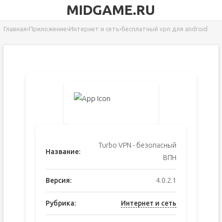
MIDGAME.RU
Главная
›
Приложение
›
Интернет и сеть
›
бесплатный vpn для android
Turbo VPN - безопасный
Название:
ВПН
Версия:
4.0.2.1
Рубрика:
Интернет и сеть