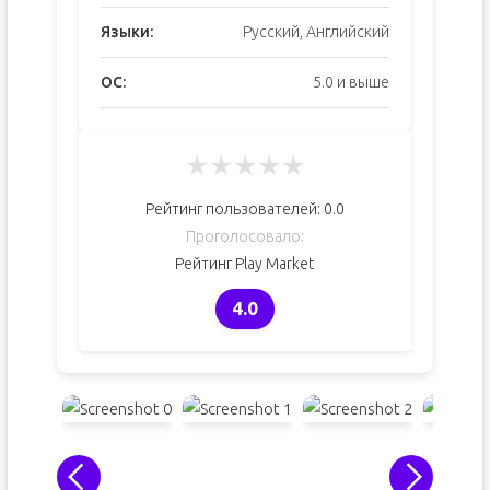
Языки:
Русский, Английский
ОС:
5.0 и выше
★
★
★
★
★
Рейтинг пользователей:
0.0
Проголосовало:
Рейтинг Play Market
4.0