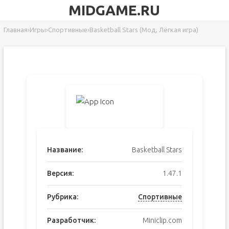
MIDGAME.RU
Главная
›
Игры
›
Спортивные
›
Basketball Stars (Мод, Лёгкая игра)
Название:
Basketball Stars
Версия:
1.47.1
Рубрика:
Спортивные
Разработчик:
Miniclip.com