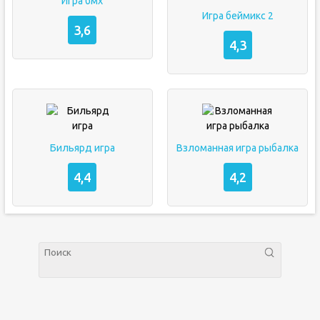
Игра бмх
Игра беймикс 2
3,6
4,3
Бильярд игра
Взломанная игра рыбалка
4,4
4,2