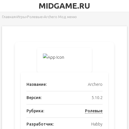
MIDGAME.RU
Главная
›
Игры
›
Ролевые
›
Archero Мод меню
Название:
Archero
Версия:
5.10.2
Рубрика:
Ролевые
Разработчик:
Habby