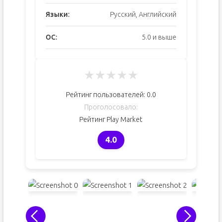
Языки:
Русский, Английский
ОС:
5.0 и выше
★
★
★
★
★
Рейтинг пользователей:
0.0
Проголосовало:
Рейтинг Play Market
4.0