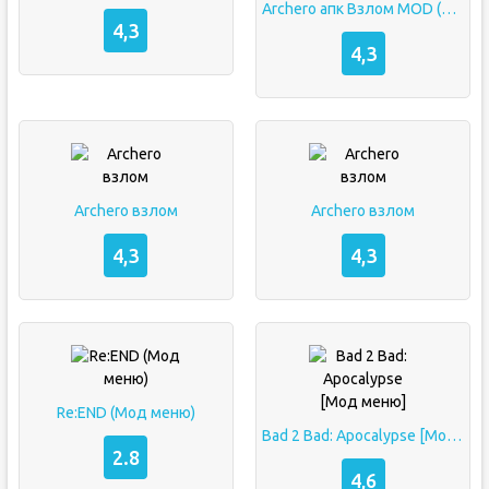
Archero апк Взлом MOD (меню, высокий урон, атака сквозь стену)
4,3
4,3
Archero взлом
Archero взлом
4,3
4,3
Re:END (Мод меню)
Bad 2 Bad: Apocalypse [Мод меню]
2.8
4,6