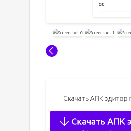
ОС:
Скачать АПК эдитор 
Скачать АПК э