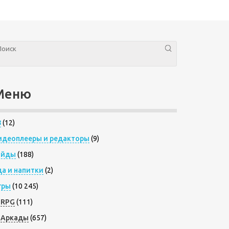
Меню
8
(12)
идеоплееры и редакторы
(9)
айды
(188)
да и напитки
(2)
гры
(10 245)
RPG
(111)
Аркады
(657)