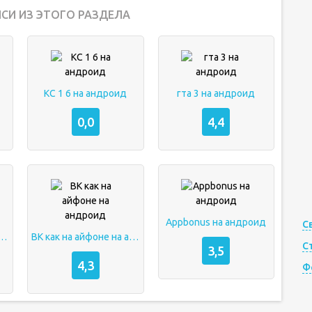
СИ ИЗ ЭТОГО РАЗДЕЛА
КС 1 6 на андроид
гта 3 на андроид
0,0
4,4
Appbonus на андроид
С
р ps2 на андроид
ВК как на айфоне на андроид
С
3,5
4,3
Ф