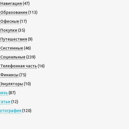
Навигация
(47)
Образование
(113)
Офисные
(17)
Покупки
(35)
Путешествия
(9)
Системные
(46)
Социальные
(239)
Телефонная часть
(16)
Финансы
(75)
Эмуляторы
(10)
вязь
(87)
татьи
(12)
отография
(120)