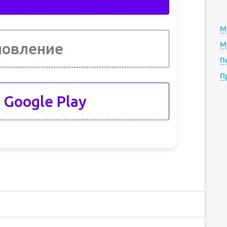
М
новление
М
П
П
 Google Play