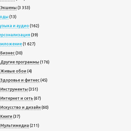
Экшены
(3 353)
оды
(13)
узыка и аудио
(162)
ерсонализация
(39)
риложение
(1 627)
Бизнес
(30)
Другие программы
(176)
Живые обои
(4)
Здоровье и фитнес
(45)
Инструменты
(351)
Интернет и сеть
(67)
Искусство и дизайн
(60)
Книги
(37)
Мультимедиа
(211)