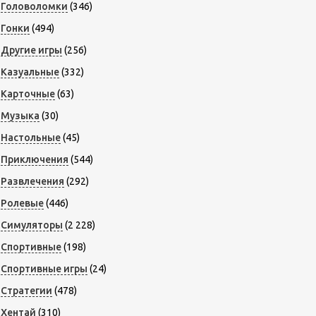
Головоломки
(346)
Гонки
(494)
Другие игры
(256)
Казуальные
(332)
Карточные
(63)
Музыка
(30)
Настольные
(45)
Приключения
(544)
Развлечения
(292)
Ролевые
(446)
Симуляторы
(2 228)
Спортивные
(198)
Спортивные игры
(24)
Стратегии
(478)
Хентай
(310)