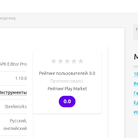
 андроид
★
★
★
★
★
APK Editor Pro
Рейтинг пользователей:
0.0
1
1.10.0
Проголосовало:
В
Рейтинг Play Market
Инструменты
Г
0.0
Е
SteelWorks
И
Русский,
Английский