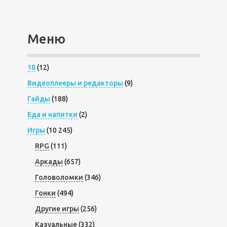
Меню
18
(12)
Видеоплееры и редакторы
(9)
Гайды
(188)
Еда и напитки
(2)
Игры
(10 245)
RPG
(111)
Аркады
(657)
Головоломки
(346)
Гонки
(494)
Другие игры
(256)
Казуальные
(332)