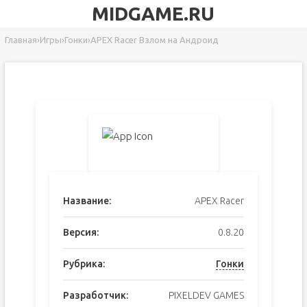
MIDGAME.RU
Главная
›
Игры
›
Гонки
›
APEX Racer Взлом на Андроид
Название:
APEX Racer
Версия:
0.8.20
Рубрика:
Гонки
Разработчик:
PIXELDEV GAMES