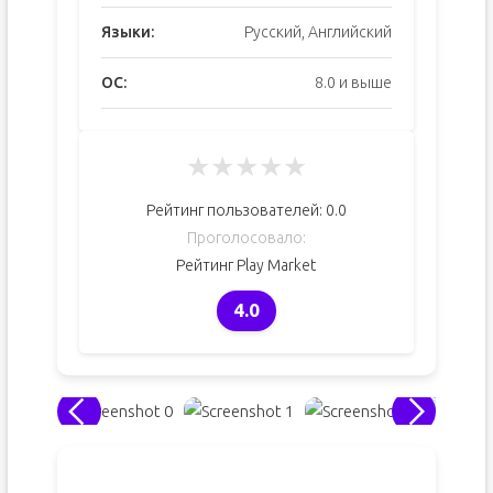
Языки:
Русский, Английский
ОС:
8.0 и выше
★
★
★
★
★
Рейтинг пользователей:
0.0
Проголосовало:
Рейтинг Play Market
4.0