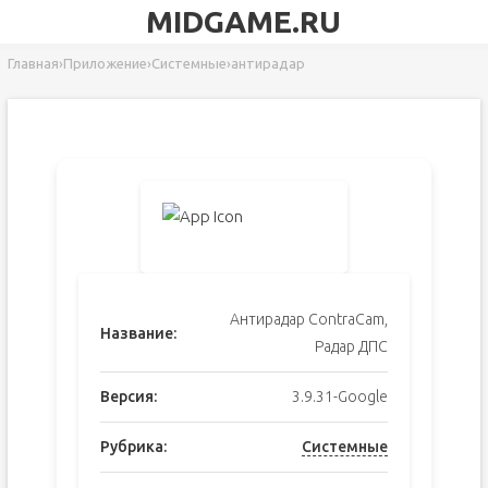
MIDGAME.RU
Главная
›
Приложение
›
Системные
›
антирадар
Антирадар ContraCam,
Название:
Радар ДПС
Версия:
3.9.31-Google
Рубрика:
Системные