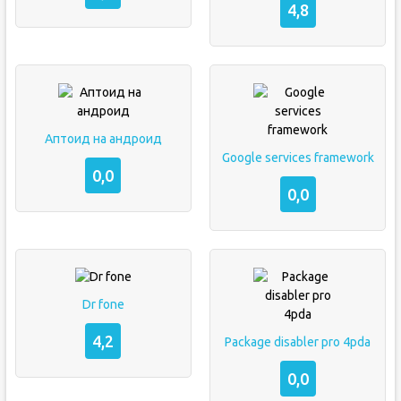
4,8
Аптоид на андроид
Google services framework
0,0
0,0
Dr fone
4,2
Package disabler pro 4pda
0,0