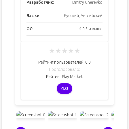
Разработчик:
Dmitry Cherevko
Языки:
Русский, Английский
ОС:
4.0.3 и выше
★
★
★
★
★
Рейтинг пользователей:
0.0
Проголосовало:
Рейтинг Play Market
4.0