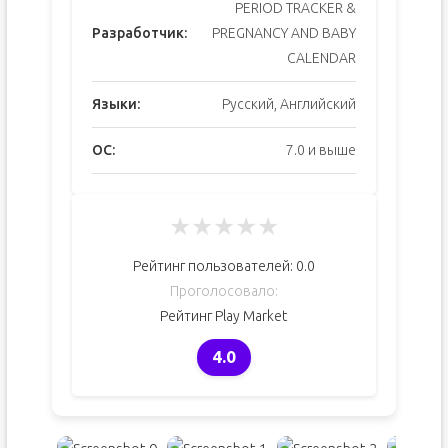
PERIOD TRACKER &
Разработчик:
PREGNANCY AND BABY
CALENDAR
Языки:
Русский, Английский
ОС:
7.0 и выше
★
★
★
★
★
Рейтинг пользователей:
0.0
Проголосовало:
Рейтинг Play Market
4.0