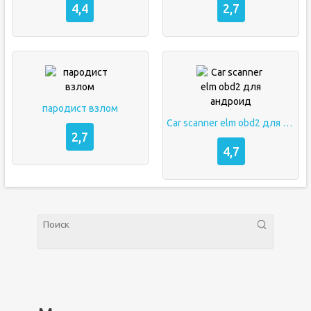
4,4
2,7
пародист взлом
Car scanner elm obd2 для андроид
2,7
4,7