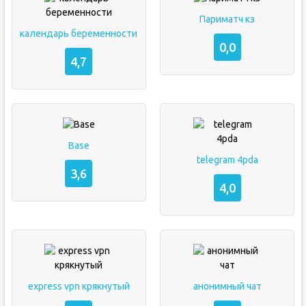
Париматч кз
календарь беременности
0,0
4,7
Base
telegram 4pda
3,6
4,0
express vpn крякнутый
анонимный чат