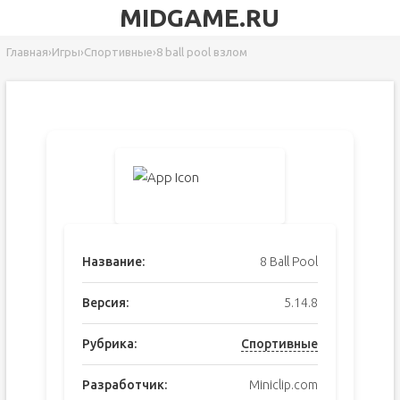
MIDGAME.RU
Главная
›
Игры
›
Спортивные
›
8 ball pool взлом
Название:
8 Ball Pool
Версия:
5.14.8
Рубрика:
Спортивные
Разработчик:
Miniclip.com