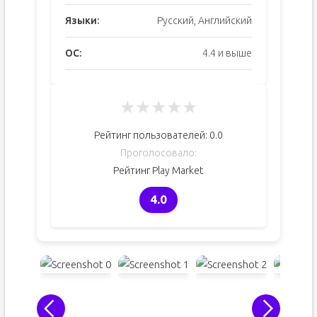
Языки:
Русский, Английский
ОС:
4.4 и выше
★
★
★
★
★
Рейтинг пользователей:
0.0
Проголосовало:
Рейтинг Play Market
4.0