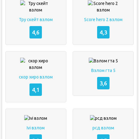
Тру скейт взлом
Score hero 2 взлом
4,6
4,3
Взлом гта 5
скор хиро взлом
3,6
4,1
Ivi взлом
рсд взлом