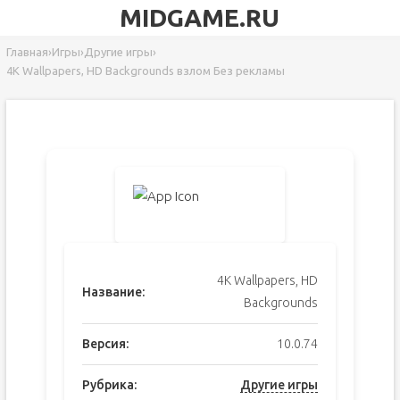
MIDGAME.RU
Главная
›
Игры
›
Другие игры
›
4K Wallpapers, HD Backgrounds взлом Без рекламы
4K Wallpapers, HD
Название:
Backgrounds
Версия:
10.0.74
Рубрика:
Другие игры