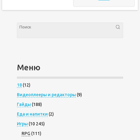
Меню
18
(12)
Видеоплееры и редакторы
(9)
Гайды
(188)
Еда и напитки
(2)
Игры
(10 245)
RPG
(111)