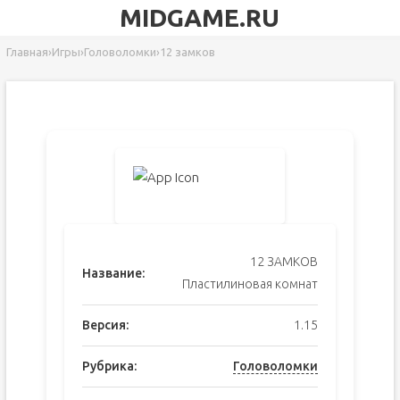
MIDGAME.RU
Главная
›
Игры
›
Головоломки
›
12 замков
12 ЗАМКОВ
Название:
Пластилиновая комнат
Версия:
1.15
Рубрика:
Головоломки