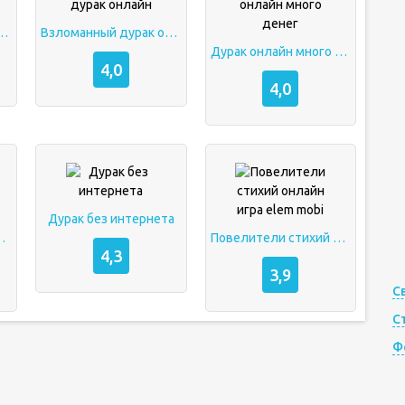
й дурак онлайн
Взломанный дурак онлайн
Дурак онлайн много денег
4,0
4,0
Дурак без интернета
много денег
Повелители стихий онлайн игра elem mobi
4,3
3,9
С
С
Ф