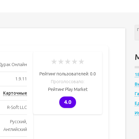
★
★
★
★
★
Дурак Онлайн
Рейтинг пользователей:
0.0
1
1.9.11
Проголосовало:
В
Рейтинг Play Market
Карточные
Г
4.0
Е
R-Soft LLC
И
Русский,
Английский