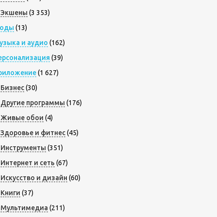
Экшены
(3 353)
оды
(13)
узыка и аудио
(162)
ерсонализация
(39)
риложение
(1 627)
Бизнес
(30)
Другие программы
(176)
Живые обои
(4)
Здоровье и фитнес
(45)
Инструменты
(351)
Интернет и сеть
(67)
Искусство и дизайн
(60)
Книги
(37)
Мультимедиа
(211)