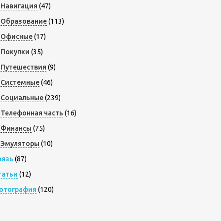
Навигация
(47)
Образование
(113)
Офисные
(17)
Покупки
(35)
Путешествия
(9)
Системные
(46)
Социальные
(239)
Телефонная часть
(16)
Финансы
(75)
Эмуляторы
(10)
вязь
(87)
татьи
(12)
отография
(120)