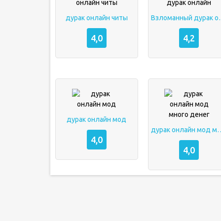
дурак онлайн читы
Взломанны
4,0
4,2
дурак онлайн мод
дурак онлайн мод 
4,0
4,0