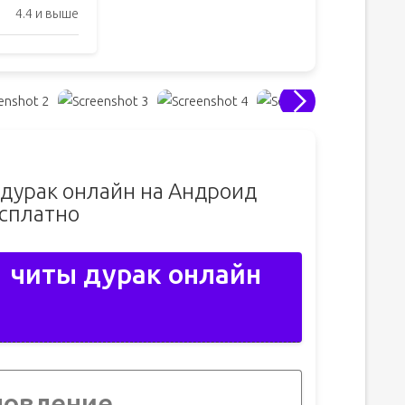
4.4 и выше
 дурак онлайн на Андроид
сплатно
1 читы дурак онлайн
новление