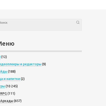
Меню
8
(12)
идеоплееры и редакторы
(9)
айды
(188)
да и напитки
(2)
гры
(10 245)
RPG
(111)
Аркады
(657)