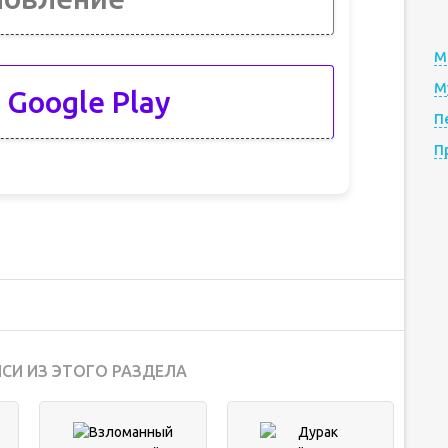
М
М
 Google Play
П
П
СИ ИЗ ЭТОГО РАЗДЕЛА