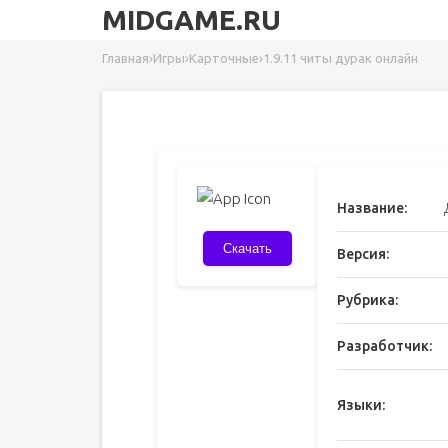
MIDGAME.RU
Главная
›
Игры
›
Карточные
›
1.9.11 читы дурак онлайн
Название:
Скачать
Версия:
Рубрика:
Разработчик:
Языки: