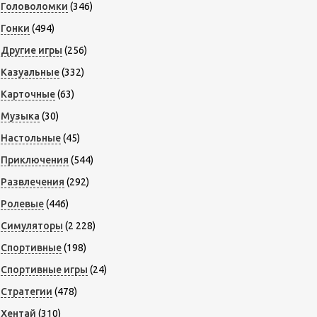
Головоломки
(346)
Гонки
(494)
Другие игры
(256)
Казуальные
(332)
Карточные
(63)
Музыка
(30)
Настольные
(45)
Приключения
(544)
Развлечения
(292)
Ролевые
(446)
Симуляторы
(2 228)
Спортивные
(198)
Спортивные игры
(24)
Стратегии
(478)
Хентай
(310)